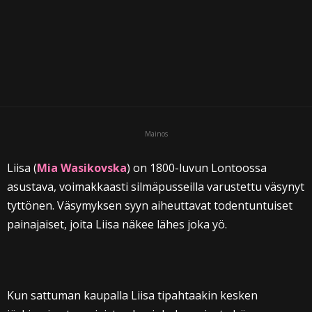
i
Mainos
Liisa (
Mia Wasikovska
) on 1800-luvun Lontoossa
asustava, voimakkaasti silmäpusseilla varustettu väsynyt
tyttönen. Väsymyksen syyn aiheuttavat todentuntuiset
painajaiset, joita Liisa näkee lähes joka yö.
Kun sattuman kaupalla Liisa tipahtaakin kesken