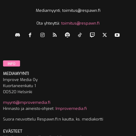
Mediamyynti, toimitus@respawn.fi
Ota yhteyttä:
toimitus@respawn.fi
INFO
MEDIAMYYNTI
Improve Media Oy
Kuortaneenkatu 1
00520 Helsinki
myynti@improvemedia.fi
Hinnasto ja aineisto-ohjeet:
Improvemedia.fi
Suora neuvottelu Respawn.fi:n kautta, ks. mediakortti
EVÄSTEET