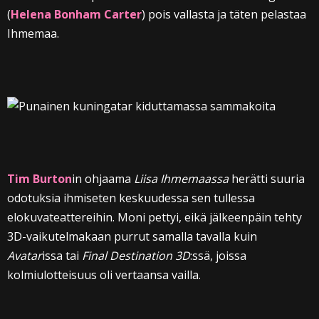
(
Helena Bonham Carter
) pois vallasta ja täten pelastaa
Ihmemaa.
Tim Burton
in ohjaama
Liisa Ihmemaassa
herätti suuria
odotuksia ihmiseten keskuudessa sen tullessa
elokuvateattereihin. Moni pettyi, eikä jälkeenpäin tehty
3D-vaikutelmakaan purrut samalla tavalla kuin
Avatar
issa tai
Final Destination 3D
:ssä, joissa
kolmiulotteisuus oli vertaansa vailla.