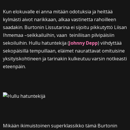
Kun elokuvalle ei anna mitään odotuksia ja heittää
kylmästi aivot narikkaan, alkaa vastinetta rahoilleen
saadakin. Burtonin Lissutarina ei sijoitu pikkutyttö Liisan
Ihmemaa –seikkailuihin, vaan teiniliisan pilvipäisiin
sekoiluihin. Hullu hatuntekija (
Johnny Depp
) viihdyttää
sekopäisillä tempuillaan, eläimet naurattavat omituisine
yksityiskohtineen ja tarinakin kulkeutuu varsin notkeasti
eteenpäin.
Mikään ikimuistoinen superklassikko tämä Burtonin