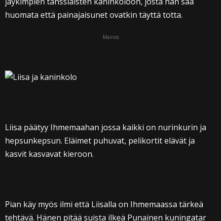
jäykimpien tanssiaisten kaninkoloon, josta hän saa
huomata että painajaisunet ovatkin täyttä totta.
Mainos
Liisa päätyy Ihmemaahan jossa kaikki on nurinkurin ja
hepsunkepsun. Eläimet puhuvat, pelikortit elävät ja
kasvit kasvavat kieroon.
Pian käy myös ilmi että Liisalla on Ihmemaassa tärkeä
tehtävä. Hänen pitää suista ilkeä Punainen kuningatar