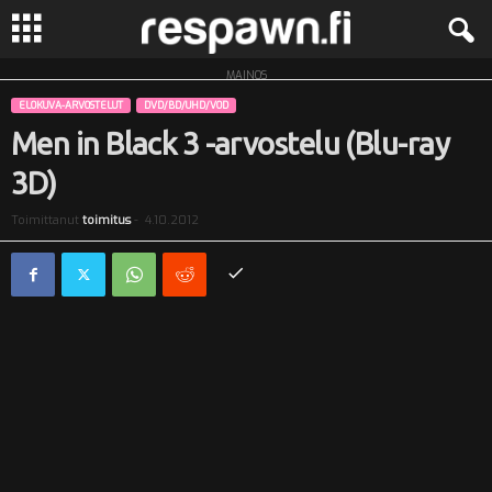
MAINOS
R
ELOKUVA-ARVOSTELUT
DVD/BD/UHD/VOD
e
Men in Black 3 -arvostelu (Blu-ray
3D)
s
Toimittanut
toimitus
-
4.10.2012
p
a
w
n
.
f