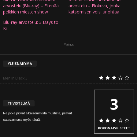
arvostelu (Blu-ray) – Ei enää
arvostelu – Elokuva, jonka
pelkkien miesten show
katsomisen voisi unohtaa
Blu-ray-arvostelu: 3 Days to
Kill
Mainos
YLEISNÄKYMÄ
Men in Black 3
3
TIIVISTELMÄ
Ne jotka pitivät aikaisemmista mustista, pitävät
satavarmasti myös tästä.
KOKONAISPISTEET