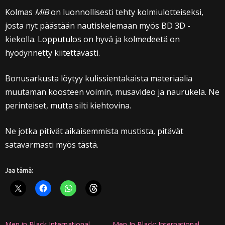
Kolmas
MIB
on luonnollisesti tehty kolmiulotteiseksi,
josta nyt päästään nautiskelemaan myös BD 3D -
kiekolla. Lopputulos on hyvä ja kolmedeetä on
hyödynnetty kiitettävästi.
Bonusarkusta löytyy kulissientakaista materiaalia
muutaman koosteen voimin, musavideo ja naurukela. Ne
perinteiset, mutta silti kiehtovina.
Ne jotka pitivät aikaisemmista mustista, pitävät
satavarmasti myös tästä.
Jaa tämä:
Men in Black International -
Men In Black: International -