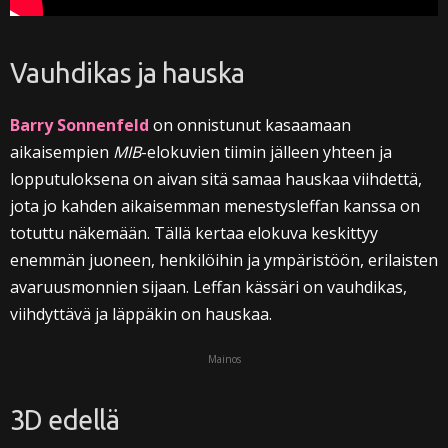
Vauhdikas ja hauska
Barry Sonnenfeld
on onnistunut kasaamaan
aikaisempien
MIB
-elokuvien tiimin jälleen yhteen ja
lopputuloksena on aivan sitä samaa hauskaa viihdettä,
jota jo kahden aikaisemman menestysleffan kanssa on
totuttu näkemään. Tällä kertaa elokuva keskittyy
enemmän juoneen, henkilöihin ja ympäristöön, erilaisten
avaruusmonnien sijaan. Leffan kässäri on vauhdikas,
viihdyttävä ja läppäkin on hauskaa.
Mainos
3D edellä