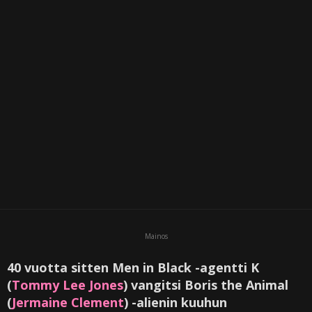
i
Mainos
40 vuotta sitten Men in Black -agentti K
(
Tommy Lee Jones
) vangitsi Boris the Animal
(
Jermaine Clement
) -alienin kuuhun