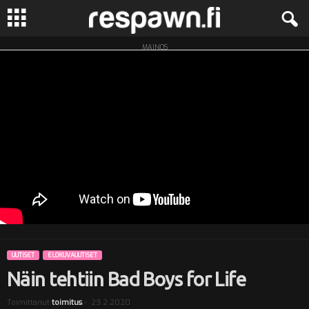
MAINOS
R
e
s
p
a
w
n
UUTISET
ELOKUVAUUTISET
.
Näin tehtiin Bad Boys for Life
f
Toimittanut
toimitus
-
23.2.2020