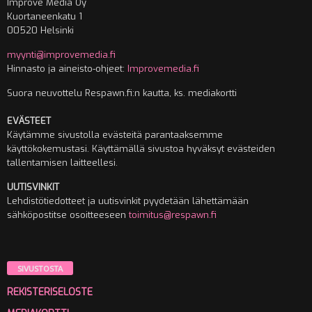
Improve Media Oy
Kuortaneenkatu 1
00520 Helsinki
myynti@improvemedia.fi
Hinnasto ja aineisto-ohjeet:
Improvemedia.fi
Suora neuvottelu Respawn.fi:n kautta, ks. mediakortti
EVÄSTEET
Käytämme sivustolla evästeitä parantaaksemme
käyttökokemustasi. Käyttämällä sivustoa hyväksyt evästeiden
tallentamisen laitteellesi.
UUTISVINKIT
Lehdistötiedotteet ja uutisvinkit pyydetään lähettämään
sähköpostitse osoitteeseen
toimitus@respawn.fi
SIVUSTOSTA
REKISTERISELOSTE