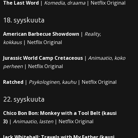
The Last Word
|
Komedia, draama
| Netflix Original
18. syyskuuta
American Barbecue Showdown
|
Reality,
kokkaus
| Netflix Original
Jurassic World Camp Cretaceous
|
Animaatio, koko
perheen
| Netflix Original
Ratched
|
Psykologinen, kauhu
| Netflix Original
22. syyskuuta
Chico Bon Bon: Monkey with a Tool Belt (kausi
3)
|
Animaatio, lasten
| Netflix Original
Jack Whitehall: Travels with My Father (kausi