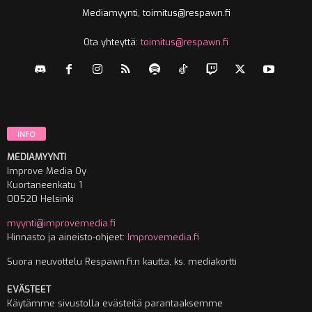
Mediamyynti, toimitus@respawn.fi
Ota yhteyttä:
toimitus@respawn.fi
INFO
MEDIAMYYNTI
Improve Media Oy
Kuortaneenkatu 1
00520 Helsinki
myynti@improvemedia.fi
Hinnasto ja aineisto-ohjeet:
Improvemedia.fi
Suora neuvottelu Respawn.fi:n kautta, ks. mediakortti
EVÄSTEET
Käytämme sivustolla evästeitä parantaaksemme