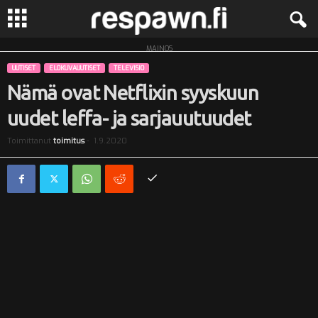
MAINOS
R
UUTISET
ELOKUVAUUTISET
TELEVISIO
e
Nämä ovat Netflixin syyskuun
uudet leffa- ja sarjauutuudet
s
Toimittanut
toimitus
-
1.9.2020
p
a
w
n
.
f