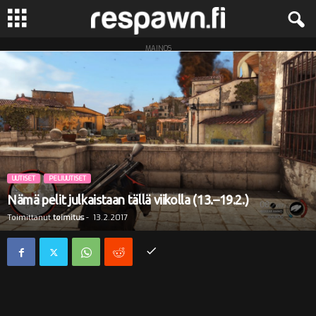
MAINOS
R
e
s
p
a
UUTISET
PELIUUTISET
Nämä pelit julkaistaan tällä viikolla (13.–19.2.)
w
Toimittanut
toimitus
-
13.2.2017
n
.
f