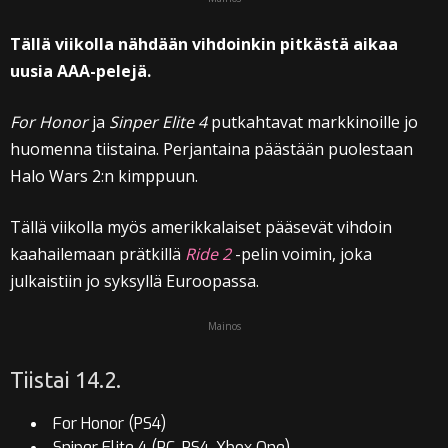
Tällä viikolla nähdään vihdoinkin pitkästä aikaa
uusia AAA-pelejä.
For Honor
ja
Sinper Elite 4
putkahtavat markkinoille jo
huomenna tiistaina. Perjantaina päästään puolestaan
Halo Wars 2:n kimppuun.
Tällä viikolla myös amerikkalaiset pääsevät vihdoin
kaahailemaan prätkillä
Ride 2
-pelin voimin, joka
julkaistiin jo syksyllä Euroopassa.
Mainos
Tiistai 14.2.
For Honor (PS4)
Sniper Elite 4 (PC, PS4, Xbox One)