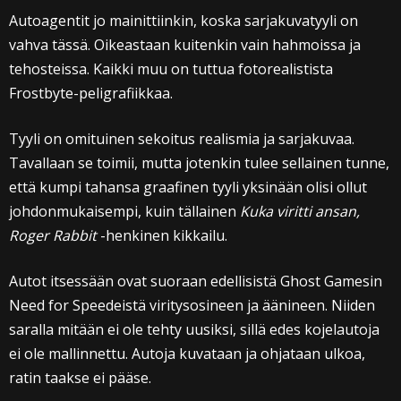
Autoagentit jo mainittiinkin, koska sarjakuvatyyli on
vahva tässä. Oikeastaan kuitenkin vain hahmoissa ja
tehosteissa. Kaikki muu on tuttua fotorealistista
Frostbyte-peligrafiikkaa.
Tyyli on omituinen sekoitus realismia ja sarjakuvaa.
Tavallaan se toimii, mutta jotenkin tulee sellainen tunne,
että kumpi tahansa graafinen tyyli yksinään olisi ollut
johdonmukaisempi, kuin tällainen
Kuka viritti ansan,
Roger Rabbit
-henkinen kikkailu.
Autot itsessään ovat suoraan edellisistä Ghost Gamesin
Need for Speedeistä viritysosineen ja äänineen. Niiden
saralla mitään ei ole tehty uusiksi, sillä edes kojelautoja
ei ole mallinnettu. Autoja kuvataan ja ohjataan ulkoa,
ratin taakse ei pääse.