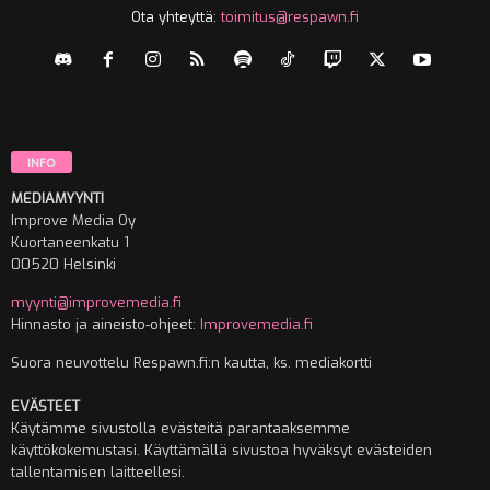
Ota yhteyttä:
toimitus@respawn.fi
INFO
MEDIAMYYNTI
Improve Media Oy
Kuortaneenkatu 1
00520 Helsinki
myynti@improvemedia.fi
Hinnasto ja aineisto-ohjeet:
Improvemedia.fi
Suora neuvottelu Respawn.fi:n kautta, ks. mediakortti
EVÄSTEET
Käytämme sivustolla evästeitä parantaaksemme
käyttökokemustasi. Käyttämällä sivustoa hyväksyt evästeiden
tallentamisen laitteellesi.