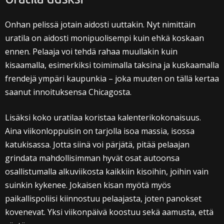
Onhan pelissä jotain aidosti uuttakin. Nyt nimittäin
uratila on aidosti monipuolisempi kuin ehkä koskaan
ennen. Pelaaja voi tehdä rahaa muullakin kuin
kisaamalla, esimerkiksi toimimalla taksina ja kuskaamalla
frendejä ympäri kaupunkia – joka muuten on tällä kertaa
saanut innoituksensa Chicagosta.
Lisäksi koko uratilaa koristaa kalenterikokonaisuus.
Aina viikonloppuisin on tarjolla isoa massia, isossa
katukisassa. Jotta siinä voi pärjätä, pitää pelaajan
grindata mahdollisimman hyvät osat autoonsa
osallistumalla alkuviikosta kaikkiin kisoihin, joihin vain
suinkin kykenee. Jokaisen kisan myötä myös
paikallispoliisi kiinnostuu pelaajasta, joten panokset
kovenevat. Yksi viikonpäivä koostuu sekä aamusta, että