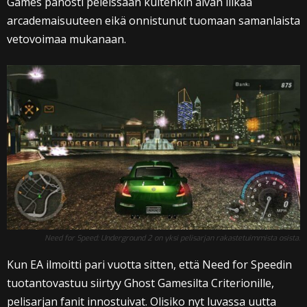
Games panosti peleissään kuitenkin aivan liikaa
arcademaisuuteen eikä onnistunut tuomaan samanlaista
vetovoimaa mukanaan.
Need for Speed: Underground 2 on yksi pelisarjan rakastetuimmista osista.
Kun EA ilmoitti pari vuotta sitten, että Need for Speedin
tuotantovastuu siirtyy Ghost Gamesilta Criterionille,
pelisarjan fanit innostuivat. Olisiko nyt luvassa uutta