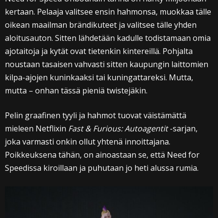
kertaan. Pelaaja valitsee ensin hahmonsa, muokkaa tälle
oikean maailman brändikuteet ja valitsee tälle yhden
aloitusauton. Sitten lähdetään kadulle todistamaan omia
ajotaitoja ja kytät ovat tietenkin kintereillä. Pohjalta
noustaan tasaisen vahvasti sitten kaupungin laittomien
kilpa-ajojen kuninkaaksi tai kuningattareksi. Mutta,
mutta – onhan tässä pieniä twistejäkin.
Pelin graafinen tyyli ja hahmot tuovat väistämättä
mieleen Netflixin
Fast & Furious: Autoagentit
-sarjan,
joka varmasti onkin ollut yhtenä innoittajana.
Poikkeuksena tähän, on ainoastaan se, että Need for
Speedissa kiroillaan ja puhutaan jo heti alussa rumia.