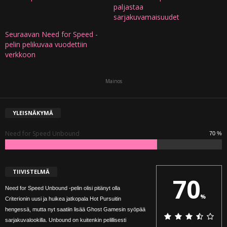
paljastaa
sarjakuvamaisuudet
Seuraavan Need for Speed -
pelin pelikuvaa vuodettiin
verkkoon
Mainos
YLEISNÄKYMÄ
Need for Speed Unbound
70 %
TIIVISTELMÄ
70
Need for Speed Unbound -pelin olisi pitänyt olla
%
Criterionin uusi ja huikea jatkopala Hot Pursuitin
hengessä, mutta nyt saatiin lisää Ghost Gamesin syöpää
sarjakuvalookilla. Unbound on kuitenkin pelillisesti