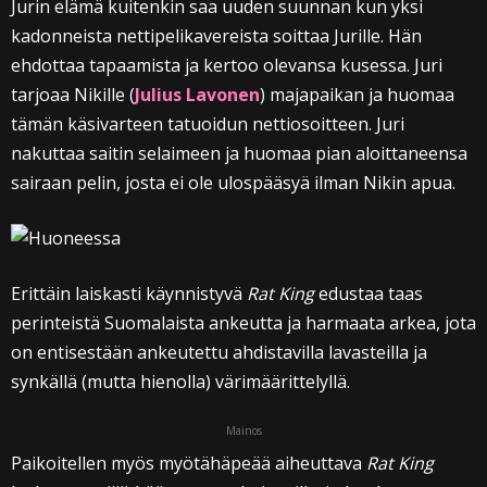
Jurin elämä kuitenkin saa uuden suunnan kun yksi
kadonneista nettipelikavereista soittaa Jurille. Hän
ehdottaa tapaamista ja kertoo olevansa kusessa. Juri
tarjoaa Nikille (
Julius Lavonen
) majapaikan ja huomaa
tämän käsivarteen tatuoidun nettiosoitteen. Juri
nakuttaa saitin selaimeen ja huomaa pian aloittaneensa
sairaan pelin, josta ei ole ulospääsyä ilman Nikin apua.
Erittäin laiskasti käynnistyvä
Rat King
edustaa taas
perinteistä Suomalaista ankeutta ja harmaata arkea, jota
on entisestään ankeutettu ahdistavilla lavasteilla ja
synkällä (mutta hienolla) värimäärittelyllä.
Mainos
Paikoitellen myös myötähäpeää aiheuttava
Rat King