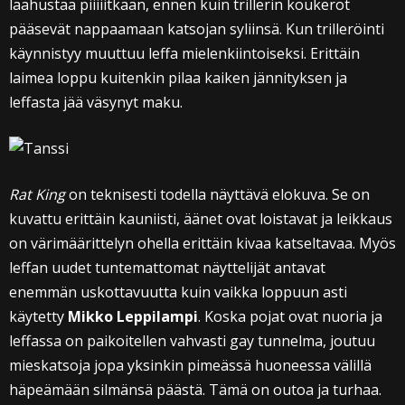
laahustaa piiiiitkään, ennen kuin trillerin koukerot
pääsevät nappaamaan katsojan syliinsä. Kun trilleröinti
käynnistyy muuttuu leffa mielenkiintoiseksi. Erittäin
laimea loppu kuitenkin pilaa kaiken jännityksen ja
leffasta jää väsynyt maku.
Rat King
on teknisesti todella näyttävä elokuva. Se on
kuvattu erittäin kauniisti, äänet ovat loistavat ja leikkaus
on värimäärittelyn ohella erittäin kivaa katseltavaa. Myös
leffan uudet tuntemattomat näyttelijät antavat
enemmän uskottavuutta kuin vaikka loppuun asti
käytetty
Mikko Leppilampi
. Koska pojat ovat nuoria ja
leffassa on paikoitellen vahvasti gay tunnelma, joutuu
mieskatsoja jopa yksinkin pimeässä huoneessa välillä
häpeämään silmänsä päästä. Tämä on outoa ja turhaa.