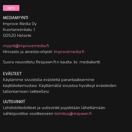
INFO
MEDIAMYYNTI
Improve Media Oy
Kuortaneenkatu 1
00520 Helsinki
myynti@improvemedia.fi
Hinnasto ja aineisto-ohjeet:
Improvemedia.fi
Suora neuvottelu Respawn.fi:n kautta, ks. mediakortti
EVÄSTEET
Käytämme sivustolla evästeitä parantaaksemme
käyttökokemustasi. Käyttämällä sivustoa hyväksyt evästeiden
tallentamisen laitteellesi.
UUTISVINKIT
Lehdistötiedotteet ja uutisvinkit pyydetään lähettämään
sähköpostitse osoitteeseen
toimitus@respawn.fi