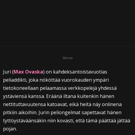
i
Mainos
Juri (
Max Ovaska
) on kahdeksantoistavuotias
peliaddikti, joka nököttää vuorokauden ympäri
tietokoneellaan pelaamassa verkkopelejä yhdessä
ystäviensä kanssa. Eräänä iltana kuitenkin hänen
nettituttavuutensa katoavat, eikä heitä näy onlinena
pitkiin aikoihin. Jurin peliongelmat sapettavat hänen
tyttöystäväänsäkin niin kovasti, että tämä päättää jättää
pojan.