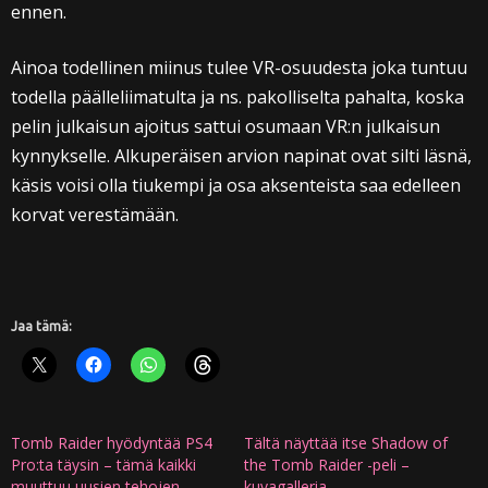
ennen.
Ainoa todellinen miinus tulee VR-osuudesta joka tuntuu
todella päälleliimatulta ja ns. pakolliselta pahalta, koska
pelin julkaisun ajoitus sattui osumaan VR:n julkaisun
kynnykselle. Alkuperäisen arvion napinat ovat silti läsnä,
käsis voisi olla tiukempi ja osa aksenteista saa edelleen
korvat verestämään.
Jaa tämä:
Tomb Raider hyödyntää PS4
Tältä näyttää itse Shadow of
Pro:ta täysin – tämä kaikki
the Tomb Raider -peli –
muuttuu uusien tehojen
kuvagalleria