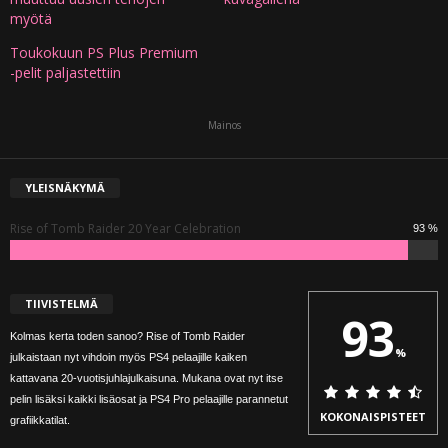
myötä
Toukokuun PS Plus Premium
-pelit paljastettiin
Mainos
YLEISNÄKYMÄ
Rise of Tomb Raider 20 Year Celebration
93 %
TIIVISTELMÄ
93
Kolmas kerta toden sanoo? Rise of Tomb Raider
%
julkaistaan nyt vihdoin myös PS4 pelaajille kaiken
kattavana 20-vuotisjuhlajulkaisuna. Mukana ovat nyt itse
pelin lisäksi kaikki lisäosat ja PS4 Pro pelaajille parannetut
KOKONAISPISTEET
grafiikkatilat.