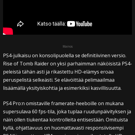
Mainos
PS4-julkaisu on konsolipuolella se definitiivinen versio.
Rise of Tomb Raider on yksi parhaimman näköisistä PS4-
peleistä tähän asti ja rikastettu HD-elämys eroaa
peruspelistä selkeästi. Se elävöittää pelimaailmaa
lisäämällä yksityiskohtia ja esimerkiksi kasvillisuutta.
PS4 Pro:n omistaville framerate-heeboille on mukana
supersulava 60 fps-tila, joka tuplaa ruudunpäivityksen ja
näin ollen tiukentaa kontrolleita entisestään. Omituista
kyllä, ohjattavuus on huomattavasti responsiivisempi