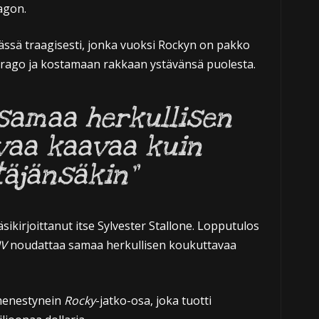
agon.
rässä traagisesti, jonka vuoksi Rockyn on pakko
rago ja kostamaan rakkaan ystävänsä puolesta.
samaa herkullisen
vaa kaavaa kuin
täjänsäkin”
sikirjoittanut itse Sylvester Stallone. Lopputulos
IV
noudattaa samaa herkullisen koukuttavaa
 menestynein
Rocky
-jatko-osa, joka tuotti