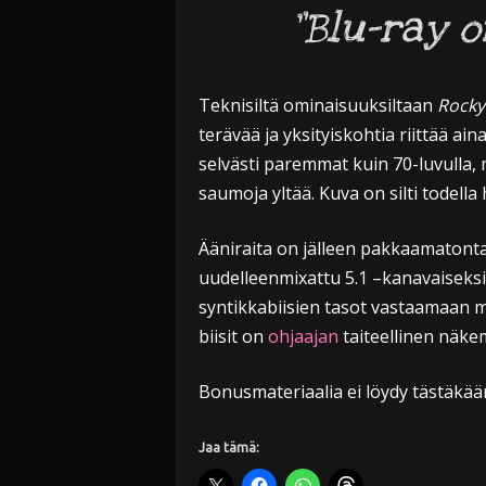
”Blu-ray 
Teknisiltä ominaisuuksiltaan
Rocky
terävää ja yksityiskohtia riittää ai
selvästi paremmat kuin 70-luvulla,
saumoja yltää. Kuva on silti todella 
Ääniraita on jälleen pakkaamatont
uudelleenmixattu 5.1 –kanavaiseksi. 
syntikkabiisien tasot vastaamaan m
biisit on
ohjaajan
taiteellinen näke
Bonusmateriaalia ei löydy tästäkä
Jaa tämä: