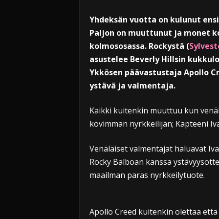
Yhdeksän vuotta on kulunut en
Paljon on muuttunut ja monet ko
kolmososassa. Rockystä (
Sylvest
asustelee Beverly Hillsin kukkul
Ykkösen päävastustaja Apollo Cr
ystävä ja valmentaja.
Kaikki kuitenkin muuttuu kun venäl
kovimman nyrkkeilijän; Kapteeni Iv
Venäläiset valmentajat haluavat Iv
Rocky Balboan kanssa ystävyysottel
maailman paras nyrkkeilytuote.
Apollo Creed kuitenkin olettaa ett