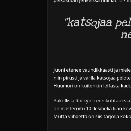
pelkästään Jenkeissä huimat 127 mi
”katsojaa pe
n
Juoni etenee vauhdikkaasti ja mielenk
niin pirusti ja välillä katsojaa pelot
Huumori on kuitenkin leffasta kado
Pakollisia Rockyn treenikohtauksia 
on masteroitu 10 desibeliä liian kov
Mutta viihdettä on siis tarjolla kok