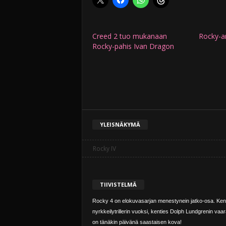
Creed 2 tuo mukanaan
Rocky-ar
Rocky-pahis Ivan Dragon
YLEISNÄKYMÄ
Rocky IV
TIIVISTELMÄ
Rocky 4 on elokuvasarjan menestynein jatko-osa. Ken
nyrkkeilytrillerin vuoksi, kenties Dolph Lundgrenin vaara
on tänäkin päivänä saastaisen kova!