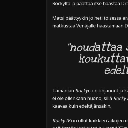
Rockylta ja päättää itse haastaa Dr
Matsi päättyykin jo heti toisessa e
matkustaa Venäjälle haastamaan D
”noudattaa 
koukutta
edel
Tämänkin
Rocky
n on ohjannut ja kä
ei ole ollenkaan huono, sillä
Rocky 
kaavaa kuin edeltäjänsäkin.
Rocky IV
on ollut kaikkien aikojen