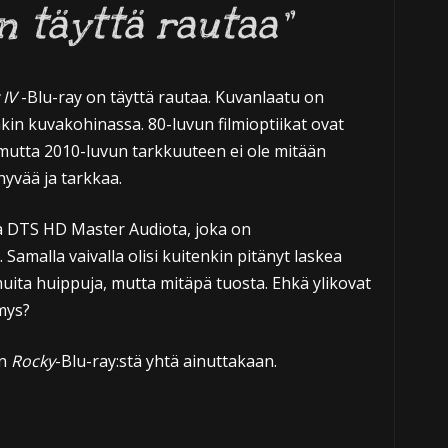
on täyttä rautaa”
 IV
-Blu-ray on täyttä rautaa. Kuvanlaatu on
nakin kuvakohinassa. 80-luvun filmioptiikat ovat
 mutta 2010-luvun tarkkuuteen ei ole mitään
hyvää ja tarkkaa.
a DTS HD Master Audiota, joka on
Samalla vaivalla olisi kuitenkin pitänyt laskea
uita huippuja, mutta mitäpä tuosta. Ehkä ylikovat
mys?
än
Rocky
-Blu-ray:stä yhtä ainuttakaan.