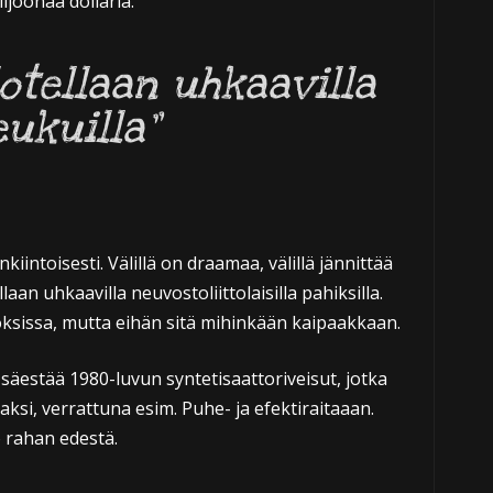
ljoonaa dollaria.
lotellaan uhkaavilla
eukuilla”
iintoisesti. Välillä on draamaa, välillä jännittää
ellaan uhkaavilla neuvostoliittolaisilla pahiksilla.
ksissa, mutta eihän sitä mihinkään kaipaakkaan.
säestää 1980-luvun syntetisaattoriveisut, jotka
aksi, verrattuna esim. Puhe- ja efektiraitaaan.
o rahan edestä.