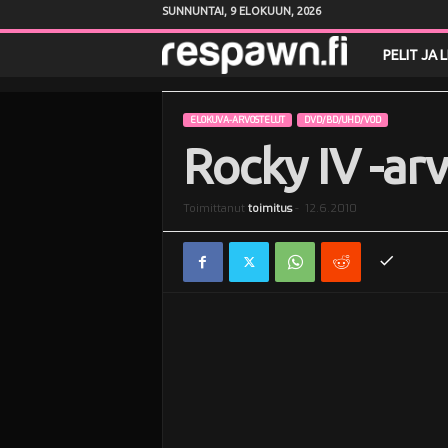
SUNNUNTAI, 9 ELOKUUN, 2026
R
PELIT JA 
e
ELOKUVA-ARVOSTELUT
DVD/BD/UHD/VOD
s
Rocky IV -arv
p
Toimittanut
toimitus
-
12.6.2010
a
w
n
.
f