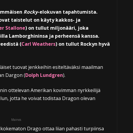
simmäisen
Rocky
-elokuvan tapahtumista.
vat taistelut on käyty kakkos- ja
er Stallone
) on tullut miljonääri, joka
oilla Lamborghininsa ja perheensä kanssa.
eedistä (
Carl Weathers
) on tullut Rockyn hyvä
äiset tuovat jenkkeihin esiteltäväksi maailman
an Dargon (
Dolph Lundgren
).
anin ottelevan Amerikan kovimman nyrkkeilijä
un, jotta he voivat todistaa Dragon olevan
Mainos
ä kokematon Drago ottaa liian pahasti turpiinsa