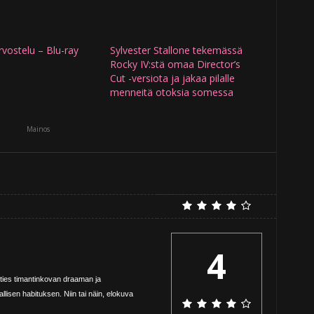
vostelu – Blu-ray
Sylvester Stallone tekemässä
Rocky IV:stä omaa Director’s
Cut -versiota ja jakaa pilalle
menneitä otoksia somessa
Mainos
4
ties timantinkovan draaman ja
llisen habituksen. Niin tai näin, elokuva