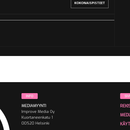
KOKONAISPISTEET
INFO
SIV
MEDIAMYYNTI
REKI
Improve Media Oy
MEDI
Kuortaneenkatu 1
00520 Helsinki
KÄY