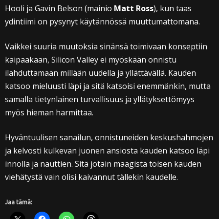
Hooli ja Gavin Belson (mainio
Matt Ross
), kun taas
ydintiimi on pysynyt käytännössä muuttumattomana.
Vaikkei suuria muutoksia sinänsä toimivaan konseptiin
kaipaakaan, Silicon Valley ei myöskään onnistu
ilahduttamaan millään uudella ja yllättävällä. Kauden
katsoo mieluusti läpi ja sitä katsoisi enemmänkin, mutta
samalla tietynlainen turvallisuus ja yllätyksettömyys
myös hieman harmittaa.
Hyväntuulisen sanailun, onnistuneiden keskushahmojen
ja kelvosti kulkevan juonen ansiosta kauden katsoo läpi
innolla ja nauttien. Sitä jotain maagista toisen kauden
viehätystä vain olisi kaivannut tällekin kaudelle.
Jaa tämä: