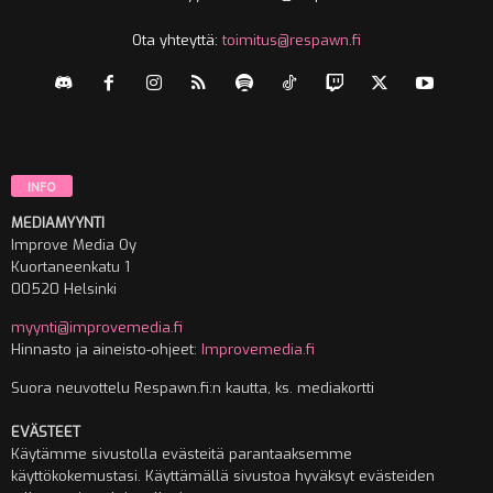
Ota yhteyttä:
toimitus@respawn.fi
INFO
MEDIAMYYNTI
Improve Media Oy
Kuortaneenkatu 1
00520 Helsinki
myynti@improvemedia.fi
Hinnasto ja aineisto-ohjeet:
Improvemedia.fi
Suora neuvottelu Respawn.fi:n kautta, ks. mediakortti
EVÄSTEET
Käytämme sivustolla evästeitä parantaaksemme
käyttökokemustasi. Käyttämällä sivustoa hyväksyt evästeiden