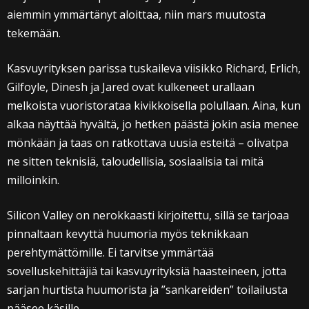
aiemmin ymmärtänyt aloittaa, niin mars muutosta
tekemään.
Kasvuyrityksen parissa tuskaileva viisikko Richard, Erlich,
Gilfoyle, Dinesh ja Jared ovat kulkeneet urallaan
melkoista vuoristorataa kivikkoisella polullaan. Aina, kun
alkaa näyttää hyvältä, jo hetken päästä jokin asia menee
mönkään ja taas on ratkottava uusia esteitä – olivatpa
ne sitten teknisiä, taloudellisia, sosiaalisia tai mitä
milloinkin.
Silicon Valley on nerokkaasti kirjoitettu, sillä se tarjoaa
pinnaltaan kevyttä huumoria myös teknikkaan
perehtymättömille. Ei tarvitse ymmärtää
sovelluskehittäjiä tai kasvuyrityksiä haasteineen, jotta
sarjan hurtista huumorista ja ”sankareiden” toilailusta
pääsee käsille.