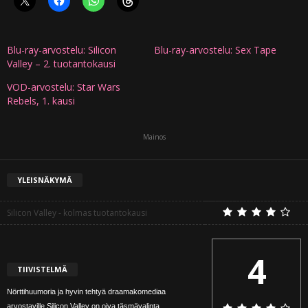
Blu-ray-arvostelu: Silicon
Blu-ray-arvostelu: Sex Tape
Valley – 2. tuotantokausi
VOD-arvostelu: Star Wars
Rebels, 1. kausi
Mainos
YLEISNÄKYMÄ
Silicon Valley - kolmas tuotantokausi
4
TIIVISTELMÄ
Nörttihuumoria ja hyvin tehtyä draamakomediaa
arvostaville Silicon Valley on oiva täsmävalinta.