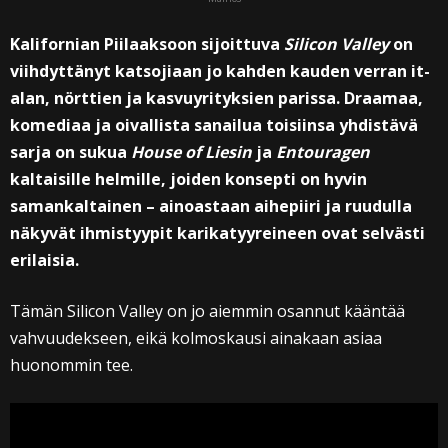
Kalifornian Piilaaksoon sijoittuva
Silicon Valley
on
viihdyttänyt katsojiaan jo kahden kauden verran it-
alan, nörttien ja kasvuyrityksien parissa. Draamaa,
komediaa ja oivallista sanailua toisiinsa yhdistävä
sarja on sukua
House of Liesin
ja
Entouragen
kaltaisille helmille, joiden konsepti on hyvin
samankaltainen – ainoastaan aihepiiri ja ruudulla
näkyvät ihmistyypit karikatyyreineen ovat selvästi
erilaisia.
Tämän Silicon Valley on jo aiemmin osannut kääntää
vahvuudekseen, eikä kolmoskausi ainakaan asiaa
huonommin tee.