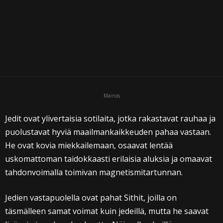
i
Mainos
Jedit ovat ylivertaisia sotilaita, jotka rakastavat rauhaa ja
puolustavat hyviä maailmankaikkeuden pahaa vastaan.
He ovat kovia miekkailemaan, osaavat lentää
uskomattoman taidokkaasti erilaisia aluksia ja omaavat
tahdonvoimalla toimivan magnetismitartunnan.
Jedien vastapuolella ovat pahat Sithit, joilla on
täsmälleen samat voimat kuin jedeillä, mutta he saavat