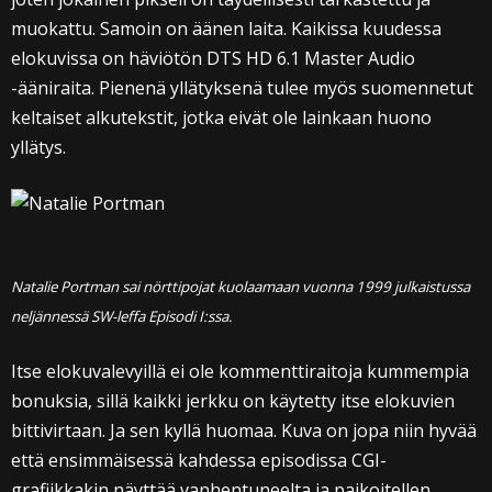
muokattu. Samoin on äänen laita. Kaikissa kuudessa
elokuvissa on häviötön DTS HD 6.1 Master Audio
-ääniraita. Pienenä yllätyksenä tulee myös suomennetut
keltaiset alkutekstit, jotka eivät ole lainkaan huono
yllätys.
Natalie Portman sai nörttipojat kuolaamaan vuonna 1999 julkaistussa
neljännessä SW-leffa Episodi I:ssa.
Itse elokuvalevyillä ei ole kommenttiraitoja kummempia
bonuksia, sillä kaikki jerkku on käytetty itse elokuvien
bittivirtaan. Ja sen kyllä huomaa. Kuva on jopa niin hyvää
että ensimmäisessä kahdessa episodissa CGI-
grafiikkakin näyttää vanhentuneelta ja paikoitellen