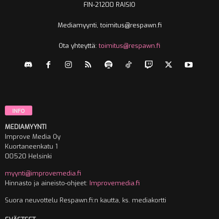
FIN-21200 RAISIO
Mediamyynti, toimitus@respawn.fi
Ota yhteyttä:
toimitus@respawn.fi
INFO
MEDIAMYYNTI
Improve Media Oy
Kuortaneenkatu 1
00520 Helsinki
myynti@improvemedia.fi
Hinnasto ja aineisto-ohjeet:
Improvemedia.fi
Suora neuvottelu Respawn.fi:n kautta, ks. mediakortti