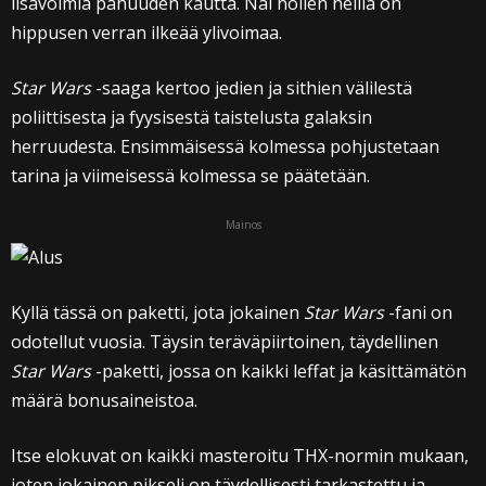
lisävoimia pahuuden kautta. Näi nollen heillä on
hippusen verran ilkeää ylivoimaa.
Star Wars
-saaga kertoo jedien ja sithien välilestä
poliittisesta ja fyysisestä taistelusta galaksin
herruudesta. Ensimmäisessä kolmessa pohjustetaan
tarina ja viimeisessä kolmessa se päätetään.
Mainos
Kyllä tässä on paketti, jota jokainen
Star Wars
-fani on
odotellut vuosia. Täysin teräväpiirtoinen, täydellinen
Star Wars
-paketti, jossa on kaikki leffat ja käsittämätön
määrä bonusaineistoa.
Itse elokuvat on kaikki masteroitu THX-normin mukaan,
joten jokainen pikseli on täydellisesti tarkastettu ja