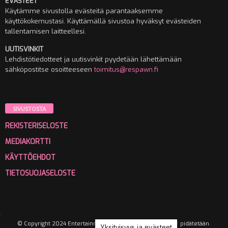
EVÄSTEET
Käytämme sivustolla evästeitä parantaaksemme
käyttökokemustasi. Käyttämällä sivustoa hyväksyt evästeiden
tallentamisen laitteellesi.
UUTISVINKIT
Lehdistötiedotteet ja uutisvinkit pyydetään lähettämään
sähköpostitse osoitteeseen
toimitus@respawn.fi
SIVUSTOSTA
REKISTERISELOSTE
MEDIAKORTTI
KÄYTTÖEHDOT
TIETOSUOJASELOSTE
© Copyright 2024 Entertainment Media Oy. Kaikki oikeudet pidätetään.
Yksityisyys ja evästeet