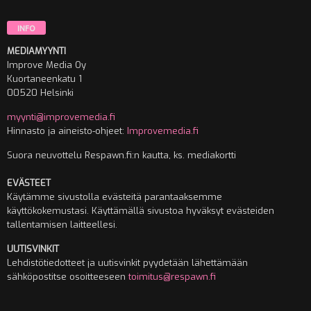
INFO
MEDIAMYYNTI
Improve Media Oy
Kuortaneenkatu 1
00520 Helsinki
myynti@improvemedia.fi
Hinnasto ja aineisto-ohjeet:
Improvemedia.fi
Suora neuvottelu Respawn.fi:n kautta, ks. mediakortti
EVÄSTEET
Käytämme sivustolla evästeitä parantaaksemme
käyttökokemustasi. Käyttämällä sivustoa hyväksyt evästeiden
tallentamisen laitteellesi.
UUTISVINKIT
Lehdistötiedotteet ja uutisvinkit pyydetään lähettämään
sähköpostitse osoitteeseen
toimitus@respawn.fi