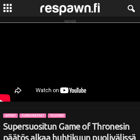
MAINOS
R
e
s
p
a
w
n
UUTISET
ELOKUVAUUTISET
TELEVISIO
.
Supersuositun Game of Thronesin
f
päätös alkaa huhtikuun puolivälissä