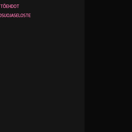
TTÖEHDOT
OSUOJASELOSTE