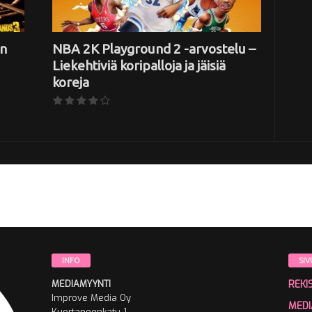
in
NBA 2K Playground 2 -arvostelu –
Liekehtiviä koripalloja ja jäisiä
koreja
INFO
SIV
MEDIAMYYNTI
REKI
Improve Media Oy
MEDI
Kuortaneenkatu 1