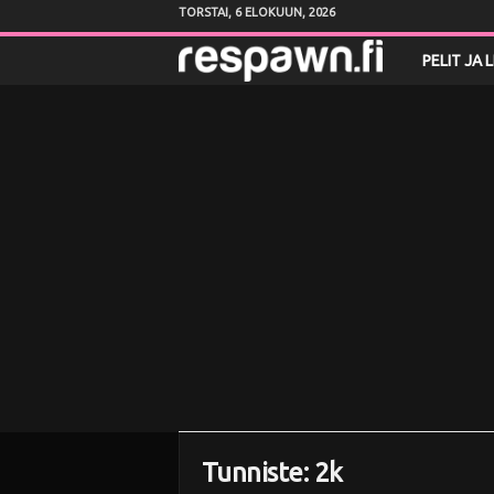
TORSTAI, 6 ELOKUUN, 2026
R
PELIT JA 
e
s
p
a
w
n
.
f
Tunniste: 2k