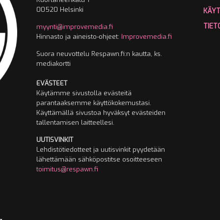
00520 Helsinki
KÄY
TIET
myynti@improvemedia.fi
Hinnasto ja aineisto-ohjeet:
Improvemedia.fi
Suora neuvottelu Respawn.fi:n kautta, ks.
mediakortti
EVÄSTEET
Käytämme sivustolla evästeitä
parantaaksemme käyttökokemustasi.
Käyttämällä sivustoa hyväksyt evästeiden
tallentamisen laitteellesi.
UUTISVINKIT
Lehdistötiedotteet ja uutisvinkit pyydetään
lähettämään sähköpostitse osoitteeseen
toimitus@respawn.fi