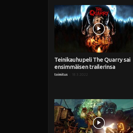
i
Teinikauhupeli The Quarry sai
ensimmäisen trailerinsa
-
18.3.2022
toimitus