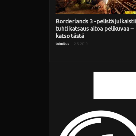
Borderlands 3 -pelistä julkaisti
tuhti katsaus aitoa pelikuvaa –
katso tästä
-
2.5.2019
toimitus