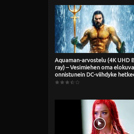
i
Aquaman-arvostelu (4K UHD B
ray) – Vesimiehen oma elokuva
onnistunein DC-viihdyke hetke