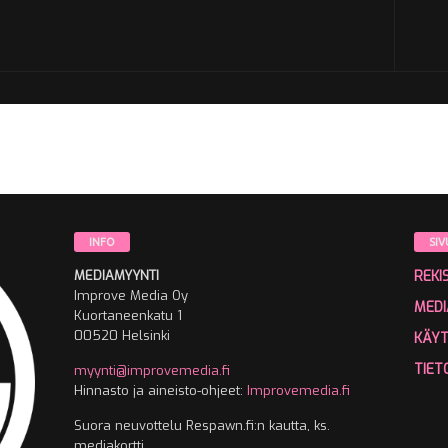
INFO
SIV
MEDIAMYYNTI
REKI
Improve Media Oy
MEDI
Kuortaneenkatu 1
00520 Helsinki
KÄY
TIET
myynti@improvemedia.fi
Hinnasto ja aineisto-ohjeet:
Improvemedia.fi
Suora neuvottelu Respawn.fi:n kautta, ks.
mediakortti