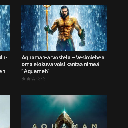
lu-
Aquaman-arvostelu – Vesimiehen
oma elokuva voisi kantaa nimeä
en
”Aquameh”