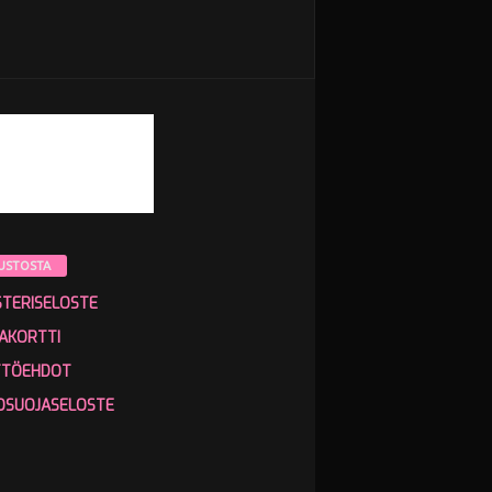
USTOSTA
STERISELOSTE
AKORTTI
TTÖEHDOT
OSUOJASELOSTE