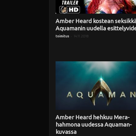
Amber Heard kostean seksikk
Aquamanin uudella esittelyvide
-
14.11.2018
toimitus
Amber Heard hehkuu Mera-
hahmona uudessa Aquaman-
kuvassa