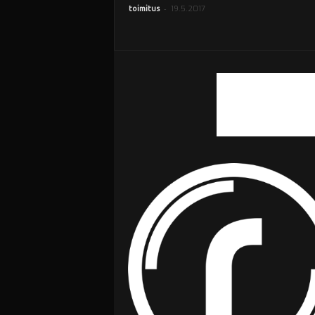
-
19.5.2017
toimitus