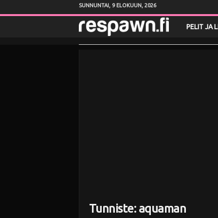
SUNNUNTAI, 9 ELOKUUN, 2026
R
PELIT JA 
e
s
p
a
w
n
.
f
Tunniste: aquaman