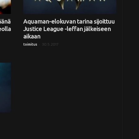
äänä
Aquaman-elokuvan tarina sijoittuu
olla
Justice League -leffan jälkeiseen
aikaan
-
30.5.2017
toimitus