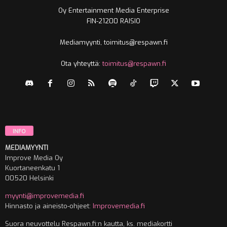
Oy Entertainment Media Enterprise
FIN-21200 RAISIO
Mediamyynti, toimitus@respawn.fi
Ota yhteyttä:
toimitus@respawn.fi
INFO
MEDIAMYYNTI
Improve Media Oy
Kuortaneenkatu 1
00520 Helsinki
myynti@improvemedia.fi
Hinnasto ja aineisto-ohjeet:
Improvemedia.fi
Suora neuvottelu Respawn.fi:n kautta, ks. mediakortti