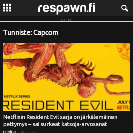
MAINOS
R
Tunniste: Capcom
e
s
p
a
w
n
.
Netflixin Resident Evil sarja on järkälemäinen
pettymys – sai surkeat katsoja-arvosanat
f
-
18.7.2022
toimitus