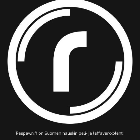
Respawn.fi on Suomen hauskin peli- ja leffaverkkolehti.