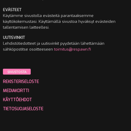
EVÄSTEET
Käytämme sivustolla evästeitä parantaaksemme
käyttökokemustasi. Käyttämällä sivustoa hyväksyt evästeiden
tallentamisen laitteellesi.
UUTISVINKIT
Lehdistötiedotteet ja uutisvinkit pyydetään lähettämään
sähköpostitse osoitteeseen
toimitus@respawn.fi
SIVUSTOSTA
REKISTERISELOSTE
MEDIAKORTTI
KÄYTTÖEHDOT
TIETOSUOJASELOSTE