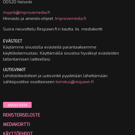
00520 Helsinki
myynti@improvemedia.fi
Hinnasto ja aineisto-ohjeet:
Improvemedia.fi
Suora neuvottelu Respawn.fi:n kautta, ks. mediakortti
EVÄSTEET
Käytämme sivustolla evästeitä parantaaksemme
käyttökokemustasi. Käyttämällä sivustoa hyväksyt evästeiden
tallentamisen laitteellesi.
UUTISVINKIT
Lehdistötiedotteet ja uutisvinkit pyydetään lähettämään
sähköpostitse osoitteeseen
toimitus@respawn.fi
SIVUSTOSTA
REKISTERISELOSTE
MEDIAKORTTI
KÄYTTÖEHDOT