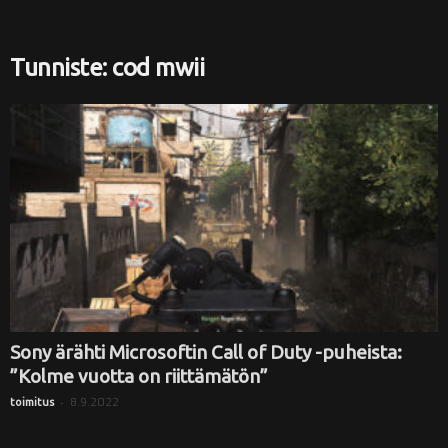
i
Tunniste: cod mwii
Sony ärähti Microsoftin Call of Duty -puheista:
”Kolme vuotta on riittämätön”
-
8.9.2022
toimitus