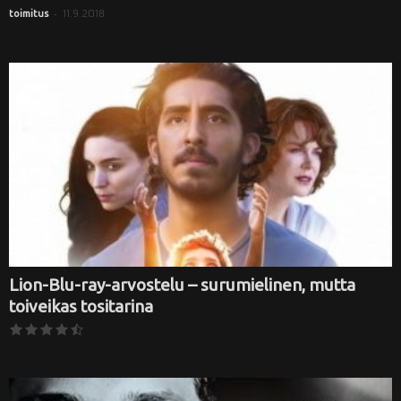
-
11.9.2018
toimitus
Lion-Blu-ray-arvostelu – surumielinen, mutta
toiveikas tositarina