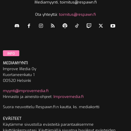
Mediamyynti, toimitus@respawn.fi
Ota yhteyttä:
toimitus@respawn.fi
INFO
MEDIAMYYNTI
Improve Media Oy
Kuortaneenkatu 1
00520 Helsinki
myynti@improvemedia.fi
Hinnasto ja aineisto-ohjeet:
Improvemedia.fi
Suora neuvottelu Respawn.fi:n kautta, ks. mediakortti
EVÄSTEET
Käytämme sivustolla evästeitä parantaaksemme
käyttökokemustasi. Käyttämällä sivustoa hyväksyt evästeiden