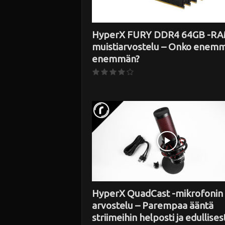
HyperX FURY DDR4 64GB -RA
muistiarvostelu – Onko enem
enemmän?
HyperX QuadCast -mikrofonin
arvostelu – Parempaa ääntä
striimeihin helposti ja edullisest