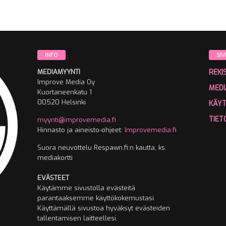
INFO
SIV
MEDIAMYYNTI
REKI
Improve Media Oy
MEDI
Kuortaneenkatu 1
00520 Helsinki
KÄY
TIET
myynti@improvemedia.fi
Hinnasto ja aineisto-ohjeet:
Improvemedia.fi
Suora neuvottelu Respawn.fi:n kautta, ks.
mediakortti
EVÄSTEET
Käytämme sivustolla evästeitä
parantaaksemme käyttökokemustasi.
Käyttämällä sivustoa hyväksyt evästeiden
tallentamisen laitteellesi.