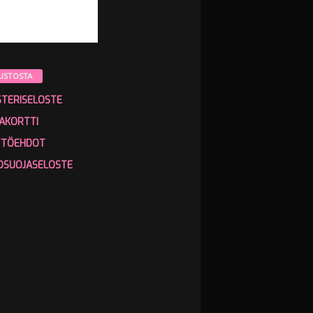
USTOSTA
STERISELOSTE
AKORTTI
TTÖEHDOT
OSUOJASELOSTE