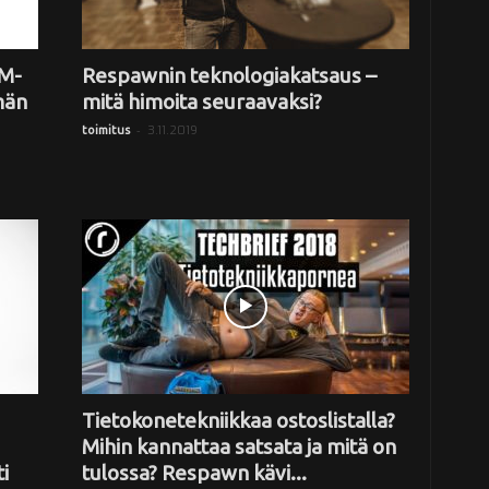
M-
Respawnin teknologiakatsaus –
män
mitä himoita seuraavaksi?
-
3.11.2019
toimitus
Tietokonetekniikkaa ostoslistalla?
Mihin kannattaa satsata ja mitä on
i
tulossa? Respawn kävi...