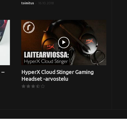
-
16.10.2018
toimitus
 –
HyperX Cloud Stinger Gaming
Headset -arvostelu