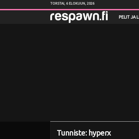
TORSTAI, 6 ELOKUUN, 2026
R
PELIT JA 
e
s
p
a
w
n
.
f
Tunniste: hyperx