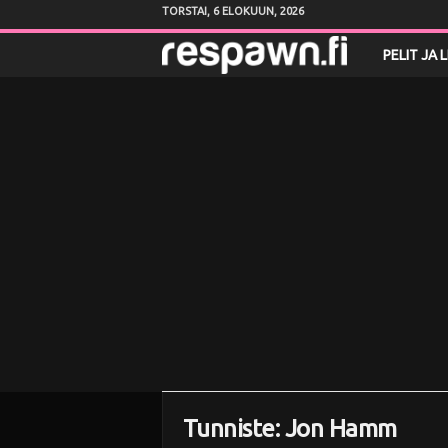
TORSTAI, 6 ELOKUUN, 2026
R
PELIT JA 
e
s
p
a
w
n
.
f
Tunniste: Jon Hamm