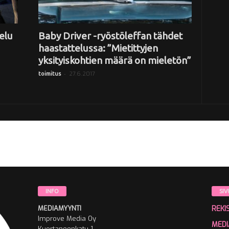
elu
Baby Driver -ryöstöleffan tähdet
haastattelussa: ”Mietittyjen
yksityiskohtien määrä on mieletön”
-
27.6.2017
toimitus
INFO
SIV
MEDIAMYYNTI
REKI
Improve Media Oy
MEDI
Kuortaneenkatu 1