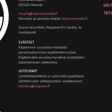
00520 Helsinki
KÄY
TIET
myynti@improvemedia.fi
Hinnasto ja aineisto-ohjeet:
Improvemedia.fi
Suora neuvottelu Respawn.fi:n kautta, ks.
mediakortti
EVÄSTEET
Käytämme sivustolla evästeitä
parantaaksemme käyttökokemustasi.
Käyttämällä sivustoa hyväksyt evästeiden
tallentamisen laitteellesi.
UUTISVINKIT
Lehdistötiedotteet ja uutisvinkit pyydetään
lähettämään sähköpostitse osoitteeseen
toimitus@respawn.fi