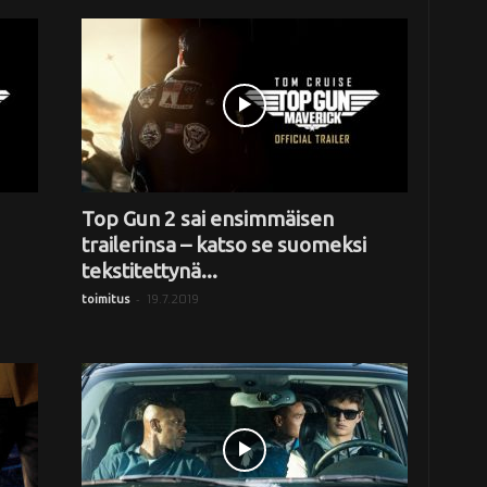
Top Gun 2 sai ensimmäisen
trailerinsa – katso se suomeksi
tekstitettynä...
-
19.7.2019
toimitus