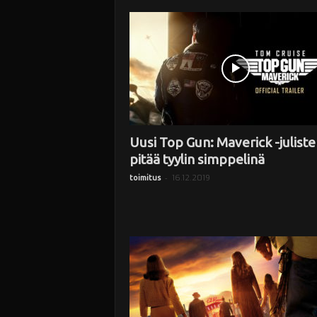
i
Uusi Top Gun: Maverick -juliste
pitää tyylin simppelinä
-
16.12.2019
toimitus