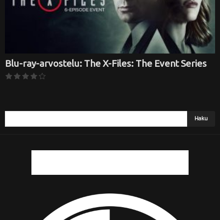
Blu-ray-arvostelu: The X-Files: The Event Series