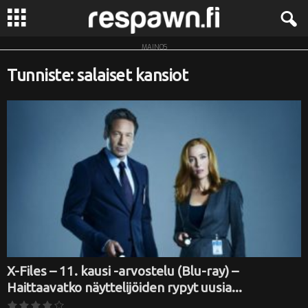
MAINOS
R
Tunniste: salaiset kansiot
e
s
p
a
w
n
.
X-Files – 11. kausi -arvostelu (Blu-ray) –
Haittaavatko näyttelijöiden rypyt uusia...
f