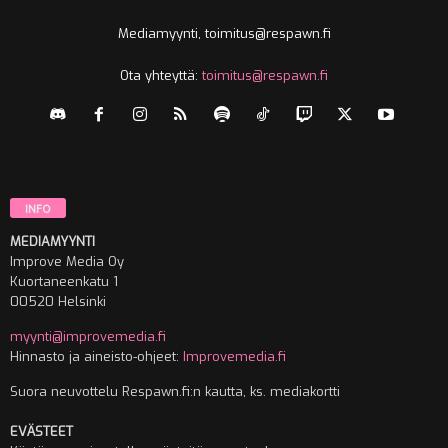
Mediamyynti, toimitus@respawn.fi
Ota yhteyttä:
toimitus@respawn.fi
INFO
MEDIAMYYNTI
Improve Media Oy
Kuortaneenkatu 1
00520 Helsinki
myynti@improvemedia.fi
Hinnasto ja aineisto-ohjeet:
Improvemedia.fi
Suora neuvottelu Respawn.fi:n kautta, ks. mediakortti
EVÄSTEET