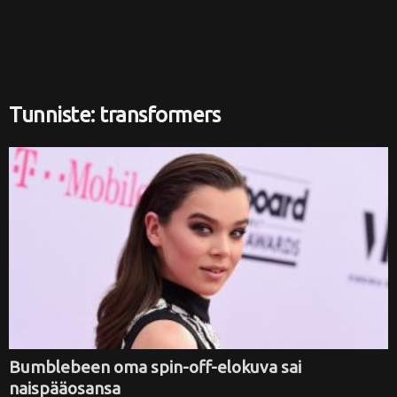
i
Tunniste: transformers
Bumblebeen oma spin-off-elokuva sai
naispääosansa