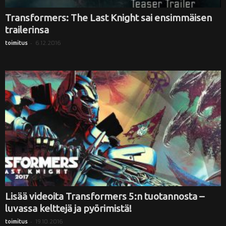
Transformers: The Last Knight sai ensimmäisen
trailerinsa
-
6.12.2016
toimitus
Lisää videoita Transformers 5:n tuotannosta –
luvassa kelttejä ja pyörimistä!
-
19.10.2016
toimitus