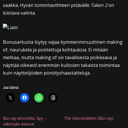
saakka. Hyvän toimintaviihteen ystävälle
Taken 2
on
loistava valinta.
Bonusarkusta löytyy vajaa kymmenminuuttinen making
of, naurukela ja poistettuja kohtauksia. Ei mitään
metkaa, mutta making of on tavallisesta poikkeava ja
näyttää oikeasti enemmän kulissien takaista toimintaa
kuin näyttelijöiden pönötyshaastatteluja.
Jaa tämä:
Blu-ray-arvostelu: Spy –
The Descendants (Blu-ray)
vakoojan asussa