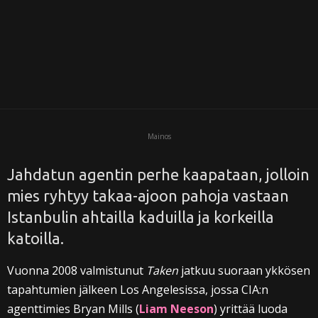
i
Mainos
Jahdatun agentin perhe kaapataan, jolloin
mies ryhtyy takaa-ajoon pahoja vastaan
Istanbulin ahtailla kaduilla ja korkeilla
katoilla.
Vuonna 2008 valmistunut
Taken
jatkuu suoraan ykkösen
tapahtumien jälkeen Los Angelesissa, jossa CIA:n
agenttimies Bryan Mills (
Liam Neeson
) yrittää luoda