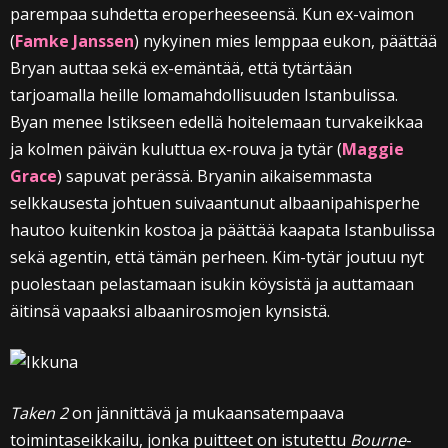
parempaa suhdetta eroperheeseensä. Kun ex-vaimon
(
Famke Janssen
) nykyinen mies lemppaa eukon, päättää
Bryan auttaa sekä ex-emäntää, että tytärtään
tarjoamalla heille lomamahdollisuuden Istanbulissa.
Byan menee Istikseen edellä hoitelemaan turvakeikkaa
ja kolmen päivän kuluttua ex-rouva ja tytär (
Maggie
Grace
) sapuvat perässä. Bryanin aikaisemmasta
selkkausesta johtuen suivaantunut albaanipahisperhe
hautoo kuitenkin kostoa ja päättää kaapata Istanbulissa
sekä agentin, että tämän perheen. Kim-tytär joutuu nyt
puolestaan pelastamaan isukin köysistä ja auttamaan
äitinsä vapaaksi albaanirosmojen kynsistä.
Taken 2
on jännittävä ja mukaansatempaava
toimintaseikkailu, jonka puitteet on istutettu
Bourne
-