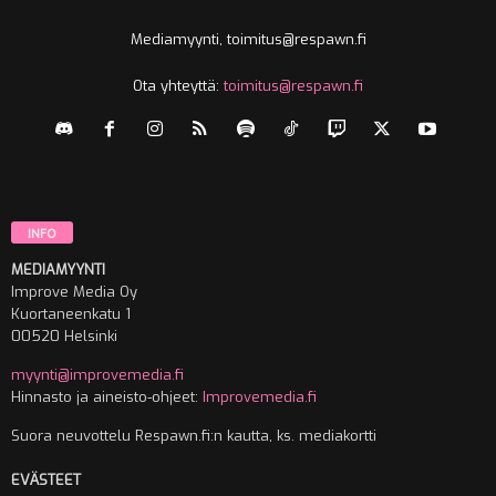
Mediamyynti, toimitus@respawn.fi
Ota yhteyttä:
toimitus@respawn.fi
INFO
MEDIAMYYNTI
Improve Media Oy
Kuortaneenkatu 1
00520 Helsinki
myynti@improvemedia.fi
Hinnasto ja aineisto-ohjeet:
Improvemedia.fi
Suora neuvottelu Respawn.fi:n kautta, ks. mediakortti
EVÄSTEET