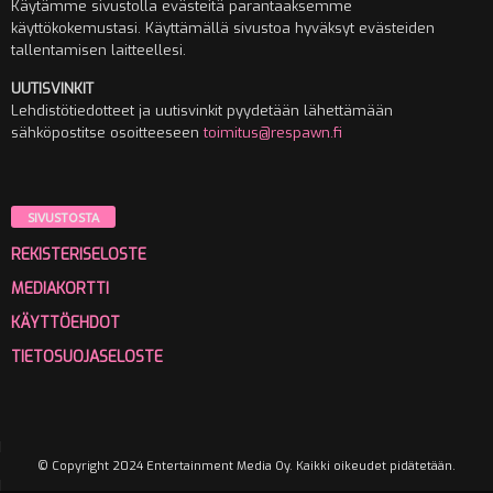
Käytämme sivustolla evästeitä parantaaksemme
käyttökokemustasi. Käyttämällä sivustoa hyväksyt evästeiden
tallentamisen laitteellesi.
UUTISVINKIT
Lehdistötiedotteet ja uutisvinkit pyydetään lähettämään
sähköpostitse osoitteeseen
toimitus@respawn.fi
SIVUSTOSTA
REKISTERISELOSTE
MEDIAKORTTI
KÄYTTÖEHDOT
TIETOSUOJASELOSTE
© Copyright 2024 Entertainment Media Oy. Kaikki oikeudet pidätetään.