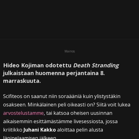
Mainos
Hideo Kojiman odotettu
Death Stranding
julkaistaan huomenna perjantaina 8.
marraskuuta.
Scifiteos on saanut niin soraääniä kuin ylistystäkin
osakseen. Minkälainen peli oikeasti on? Siitä voit lukea
arvostelustamme
, tai katsoa oheisen uusinnan
aikaisemmin esittämästämme livesessiosta, jossa
kriitikko
Juhani Kakko
aloittaa pelin alusta
läpipelaamisen jälkeen.