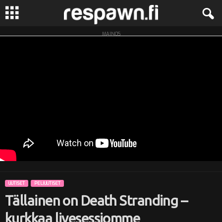
MAINOS
R
e
s
p
a
w
n
UUTISET
PELIUUTISET
.
Tällainen on Death Stranding –
f
kurkkaa livesessiomme