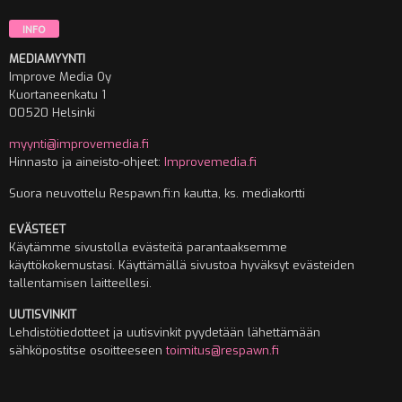
INFO
MEDIAMYYNTI
Improve Media Oy
Kuortaneenkatu 1
00520 Helsinki
myynti@improvemedia.fi
Hinnasto ja aineisto-ohjeet:
Improvemedia.fi
Suora neuvottelu Respawn.fi:n kautta, ks. mediakortti
EVÄSTEET
Käytämme sivustolla evästeitä parantaaksemme
käyttökokemustasi. Käyttämällä sivustoa hyväksyt evästeiden
tallentamisen laitteellesi.
UUTISVINKIT
Lehdistötiedotteet ja uutisvinkit pyydetään lähettämään
sähköpostitse osoitteeseen
toimitus@respawn.fi