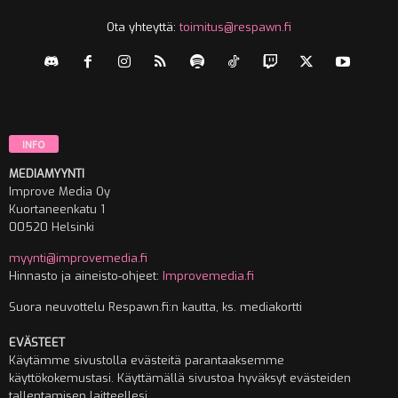
Ota yhteyttä:
toimitus@respawn.fi
INFO
MEDIAMYYNTI
Improve Media Oy
Kuortaneenkatu 1
00520 Helsinki
myynti@improvemedia.fi
Hinnasto ja aineisto-ohjeet:
Improvemedia.fi
Suora neuvottelu Respawn.fi:n kautta, ks. mediakortti
EVÄSTEET
Käytämme sivustolla evästeitä parantaaksemme
käyttökokemustasi. Käyttämällä sivustoa hyväksyt evästeiden
tallentamisen laitteellesi.