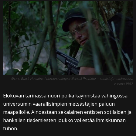
Shane Black Hawkins-hahmona alkuperäisessä Predator – saalistaja -elokuvassa
vuonna 1987.
Elokuvan tarinassa nuori poika käynnistää vahingossa
universumin vaarallisimpien metsästäjien paluun
maapallolle. Ainoastaan sekalainen entisten sotilaiden ja
hankalien tiedemiesten joukko voi estää ihmiskunnan
tuhon.