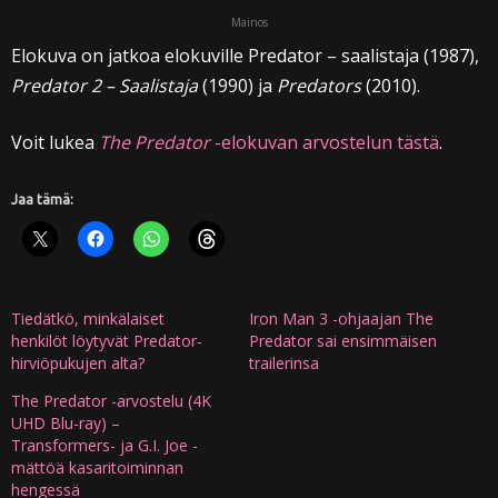
Mainos
Elokuva on jatkoa elokuville Predator – saalistaja (1987),
Predator 2 – Saalistaja
(1990) ja
Predators
(2010).
Voit lukea
The Predator
-elokuvan arvostelun tästä
.
Jaa tämä:
Tiedätkö, minkälaiset
Iron Man 3 -ohjaajan The
henkilöt löytyvät Predator-
Predator sai ensimmäisen
hirviöpukujen alta?
trailerinsa
The Predator -arvostelu (4K
UHD Blu-ray) –
Transformers- ja G.I. Joe -
mättöä kasaritoiminnan
hengessä