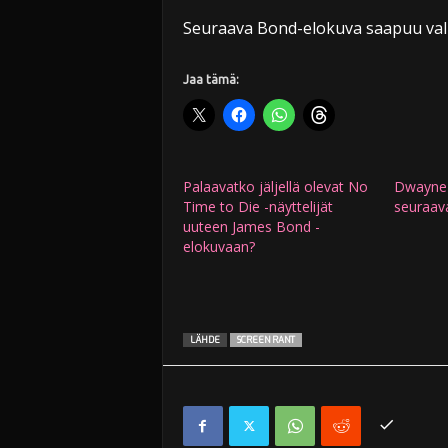
Seuraava Bond-elokuva saapuu val
Jaa tämä:
Palaavatko jäljellä olevat No
Dwayne 
Time to Die -näyttelijät
seuraav
uuteen James Bond -
elokuvaan?
LÄHDE
SCREEN RANT