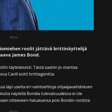
Mainos
äsmiehen roolit jättävä brittinäyttelijä
uraava James Bond.
liin täyteläisesti. Tästä saatiin jo otantaa
sa Cavill esitti brittiagenttia.
 läpi useita eri vaihtoehtoja ohjaajavaihdoksen
lusta näytellä Bondia tulevaisuudessa ei ole
eaan otteeseen haluavansa pois Bondin roolista.
Mainos