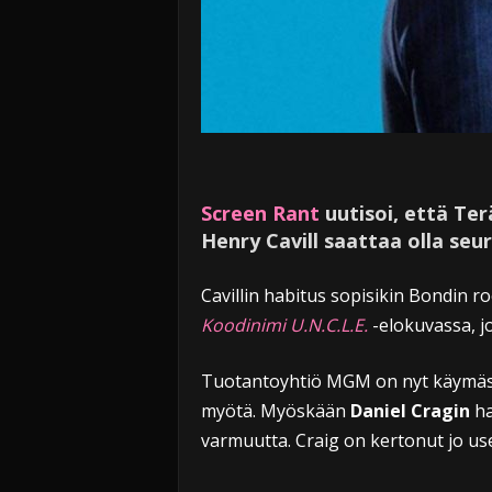
Screen Rant
uutisoi, että Ter
Henry Cavill saattaa olla se
Cavillin habitus sopisikin Bondin roo
Koodinimi U.N.C.L.E.
-elokuvassa, jos
Tuotantoyhtiö MGM on nyt käymässä
myötä. Myöskään
Daniel Cragin
ha
varmuutta. Craig on kertonut jo us