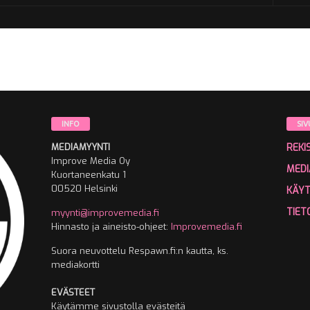
INFO
SIV
MEDIAMYYNTI
REKI
Improve Media Oy
MEDI
Kuortaneenkatu 1
00520 Helsinki
KÄY
TIET
myynti@improvemedia.fi
Hinnasto ja aineisto-ohjeet:
Improvemedia.fi
Suora neuvottelu Respawn.fi:n kautta, ks.
mediakortti
EVÄSTEET
Käytämme sivustolla evästeitä