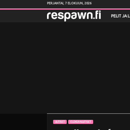
PERJANTAI, 7 ELOKUUN, 2026
R
PELIT JA 
e
s
p
a
w
n
.
f
UUTISET
ELOKUVAUUTISET