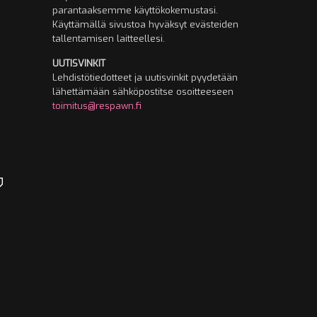
parantaaksemme käyttökokemustasi.
Käyttämällä sivustoa hyväksyt evästeiden
tallentamisen laitteellesi.
UUTISVINKIT
Lehdistötiedotteet ja uutisvinkit pyydetään
lähettämään sähköpostitse osoitteeseen
toimitus@respawn.fi