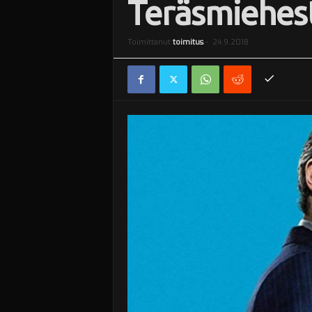
Teräsmiehes
i
Toimittanut
toimitus
-
24.9.2018