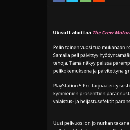
Ubisoft aloittaa
The Crew Motorf
Pelin toinen vuosi tuo mukanaan rop
Samalla peli päivittyy hyödyntämää
tehoja. Tämä näkyy pelissä parem
pelikokemuksena ja päivitettynä gr
PlayStation 5 Pro tarjoaa erityisest
kymmenien prosenttien parannusta s
valaistus- ja heijastusefektit parane
Uusi pelivuosi on jo nurkan takana 