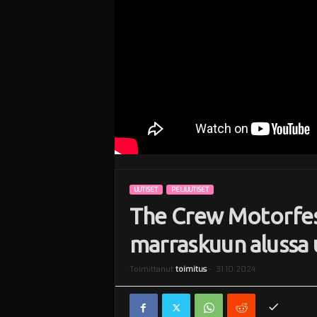
i
UUTISET
PELIUUTISET
The Crew Motorfest
marraskuun alussa
Toimittanut
toimitus
-
31.10.2024