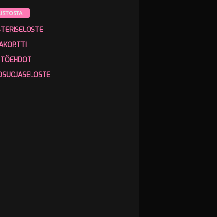
USTOSTA
STERISELOSTE
AKORTTI
TTÖEHDOT
OSUOJASELOSTE