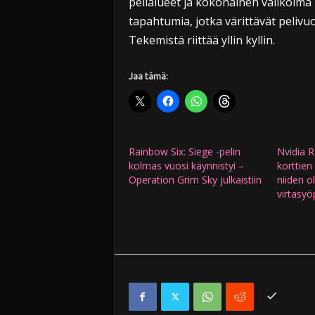
pelialueet ja kokonainen valikoima 
tapahtumia, jotka värittävät pelivuot
Tekemistä riittää yllin kyllin.
Jaa tämä:
Rainbow Six: Siege -pelin
Nvidia 
kolmas vuosi käynnistyi –
korttien
Operation Grim Sky julkaistiin
niiden o
virtasyö