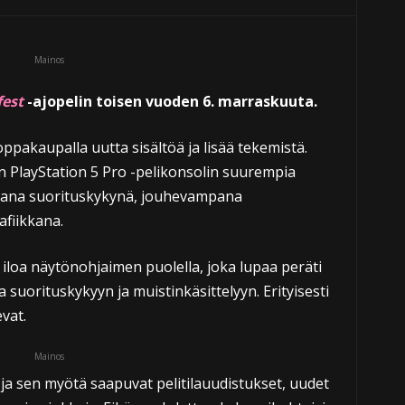
Mainos
est
-ajopelin toisen vuoden 6. marraskuuta.
pakaupalla uutta sisältöä ja lisää tekemistä.
n PlayStation 5 Pro -pelikonsolin suurempia
pana suorituskykynä, jouhevampana
afiikkana.
i iloa näytönohjaimen puolella, joka lupaa peräti
uorituskykyyn ja muistinkäsittelyyn. Erityisesti
vat.
Mainos
ja sen myötä saapuvat pelitilauudistukset, uudet