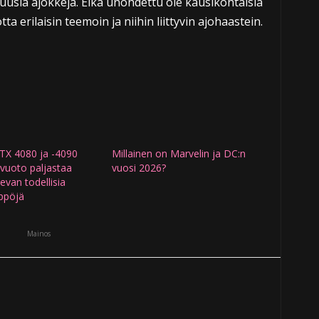
uusia ajokkeja. Eikä unohdettu ole kausikohtaisia
ta erilaisin teemoin ja niihin liittyvin ajohaastein.
RTX 4080 ja -4090
Millainen on Marvelin ja DC:n
 vuoto paljastaa
vuosi 2026?
levan todellisia
ppöjä
Mainos