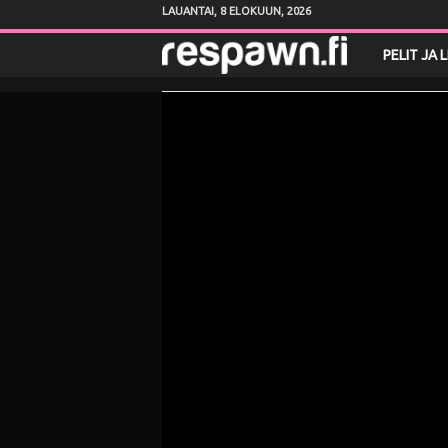
LAUANTAI, 8 ELOKUUN, 2026
R
PELIT JA 
e
s
p
a
w
n
.
f