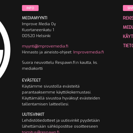
INFO
SIV
MEDIAMYYNTI
REKI
Improve Media Oy
MEDI
Kuortaneenkatu 1
00520 Helsinki
KÄY
TIET
myynti@improvemedia.fi
Hinnasto ja aineisto-ohjeet:
Improvemedia.fi
Suora neuvottelu Respawn.fi:n kautta, ks.
mediakortti
EVÄSTEET
Käytämme sivustolla evästeitä
parantaaksemme käyttökokemustasi.
Käyttämällä sivustoa hyväksyt evästeiden
tallentamisen laitteellesi.
UUTISVINKIT
Lehdistötiedotteet ja uutisvinkit pyydetään
lähettämään sähköpostitse osoitteeseen
toimitus@respawn.fi