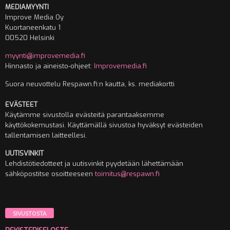
MEDIAMYYNTI
Improve Media Oy
Kuortaneenkatu 1
00520 Helsinki
myynti@improvemedia.fi
Hinnasto ja aineisto-ohjeet:
Improvemedia.fi
Suora neuvottelu Respawn.fi:n kautta, ks. mediakortti
EVÄSTEET
Käytämme sivustolla evästeitä parantaaksemme
käyttökokemustasi. Käyttämällä sivustoa hyväksyt evästeiden
tallentamisen laitteellesi.
UUTISVINKIT
Lehdistötiedotteet ja uutisvinkit pyydetään lähettämään
sähköpostitse osoitteeseen
toimitus@respawn.fi
SIVUSTOSTA