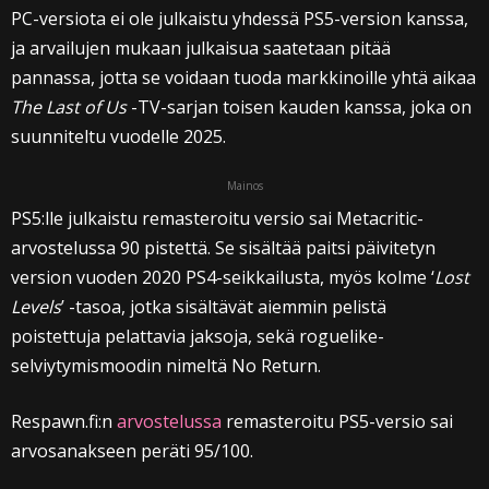
PC-versiota ei ole julkaistu yhdessä PS5-version kanssa,
ja arvailujen mukaan julkaisua saatetaan pitää
pannassa, jotta se voidaan tuoda markkinoille yhtä aikaa
The Last of Us
-TV-sarjan toisen kauden kanssa, joka on
suunniteltu vuodelle 2025.
Mainos
PS5:lle julkaistu remasteroitu versio sai Metacritic-
arvostelussa 90 pistettä. Se sisältää paitsi päivitetyn
version vuoden 2020 PS4-seikkailusta, myös kolme ‘
Lost
Levels
’ -tasoa, jotka sisältävät aiemmin pelistä
poistettuja pelattavia jaksoja, sekä roguelike-
selviytymismoodin nimeltä No Return.
Respawn.fi:n
arvostelussa
remasteroitu PS5-versio sai
arvosanakseen peräti 95/100.