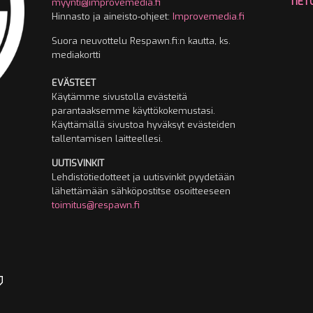
TIET
myynti@improvemedia.fi
Hinnasto ja aineisto-ohjeet:
Improvemedia.fi
Suora neuvottelu Respawn.fi:n kautta, ks.
mediakortti
EVÄSTEET
Käytämme sivustolla evästeitä
parantaaksemme käyttökokemustasi.
Käyttämällä sivustoa hyväksyt evästeiden
tallentamisen laitteellesi.
UUTISVINKIT
Lehdistötiedotteet ja uutisvinkit pyydetään
lähettämään sähköpostitse osoitteeseen
toimitus@respawn.fi