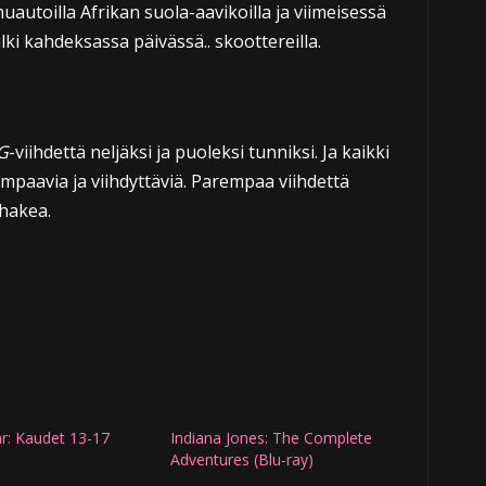
utoilla Afrikan suola-aavikoilla ja viimeisessä
lki kahdeksassa päivässä.. skoottereilla.
G
-viihdettä neljäksi ja puoleksi tunniksi. Ja kaikki
mpaavia ja viihdyttäviä. Parempaa viihdettä
 hakea.
r: Kaudet 13-17
Indiana Jones: The Complete
Adventures (Blu-ray)