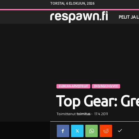
TORSTAI, 6 ELOKUUN, 2026
R
PELIT JA 
e
s
p
a
w
ELOKUVA-ARVOSTELUT
DVD/BD/UHD/VOD
Top Gear: Gr
n
.
Toimittanut
toimitus
-
17.4.2011
f