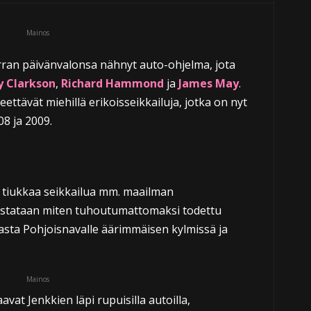
Mainos
rran päivänvalonsa nähnyt auto-ohjelma, jota
y Clarkson
,
Richard Hammond
ja
James May
.
eettävät miehillä erikoisseikkailuja, jotka on nyt
8 ja 2009.
ä tiukkaa seikkailua mm. maailman
estataan miten tuhoutumattomaksi todettu
sta Pohjoisnavalle äärimmäisen kylmissä ja
Mainos
vat Jenkkien läpi rupuisilla autoilla,