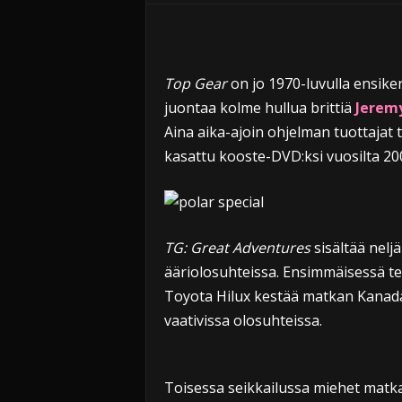
i
Top Gear
on jo 1970-luvulla ensike
juontaa kolme hullua brittiä
Jerem
Aina aika-ajoin ohjelman tuottajat t
kasattu kooste-DVD:ksi vuosilta 200
TG: Great Adventures
sisältää nelj
ääriolosuhteissa. Ensimmäisessä t
Toyota Hilux kestää matkan Kanada
vaativissa olosuhteissa.
Toisessa seikkailussa miehet matkaa