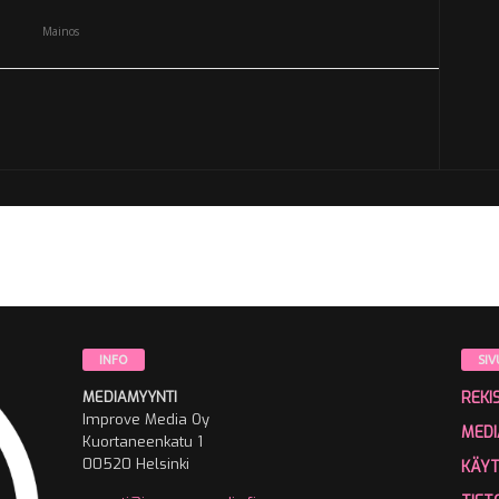
Mainos
INFO
SIV
MEDIAMYYNTI
REKI
Improve Media Oy
MEDI
Kuortaneenkatu 1
00520 Helsinki
KÄY