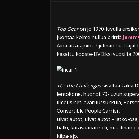
i
Top Gear
on jo 1970-luvulla ensike
juontaa kolme hullua brittiä
Jerem
Aina aika-ajoin ohjelman tuottajat t
kasattu kooste-DVD:ksi vuosilta 200
TG: The Challenges
sisältää kaksi D
lentokone, huonot 70-luvun supera
limousinet, avaruussukkula, Porsc
Convertible People Carrier,
uivat autot, uivat autot – jatko-os
halki, karavaanariralli, maailman p
kilpa-ajo.