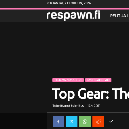
PERJANTAI, 7 ELOKUUN, 2026
R
PELIT JA 
e
s
p
a
w
ELOKUVA-ARVOSTELUT
DVD/BD/UHD/VOD
Top Gear: Th
n
.
Toimittanut
toimitus
-
17.4.2011
f