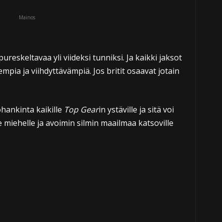
Mainos
 pureskeltavaa yli viideksi tunniksi. Ja kaikki jaksot
mpia ja viihdyttävämpiä. Jos britit osaavat jotain
ankinta kaikille
Top Gear
in ystäville ja sitä voi
e miehelle ja avoimin silmin maailmaa katsoville