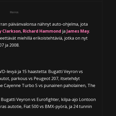
Mainos
rran päivänvalonsa nähnyt auto-ohjelma, jota
y Clarkson
,
Richard Hammond
ja
James May
.
eettävät miehillä erikoistehtäviä, jotka on nyt
7 ja 2008.
VD-levyä ja 15 haastetta: Bugatti Veyron vs
utot, parkous vs Peugeot 207, itsetehdyt
he Cayenne Turbo S vs punainen paholainen, The
a, Bugatti Veyron vs Eurofighter, kilpa-ajo Lontoon
aras autotie, Fiat 500 vs BMX-pyörä, ja 24 tunnin