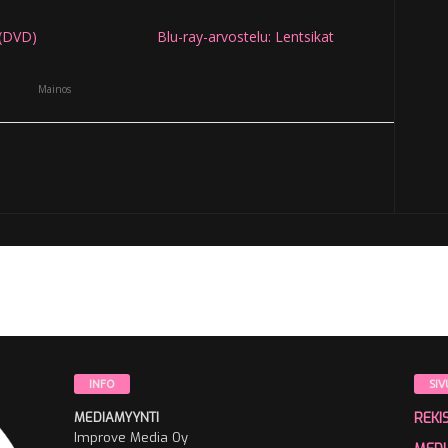
 (DVD)
Blu-ray-arvostelu: Lentsikat
Mainos
INFO
SIV
MEDIAMYYNTI
REKI
Improve Media Oy