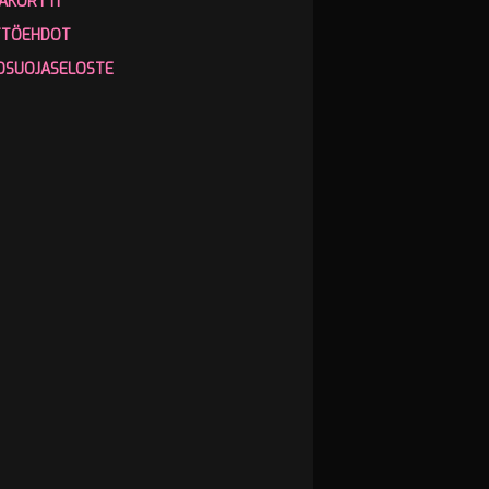
AKORTTI
TTÖEHDOT
OSUOJASELOSTE