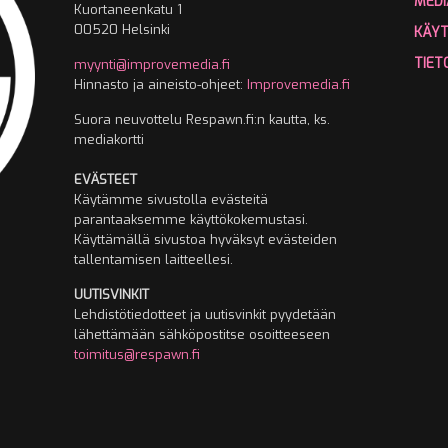
MEDI
Kuortaneenkatu 1
00520 Helsinki
KÄY
TIET
myynti@improvemedia.fi
Hinnasto ja aineisto-ohjeet:
Improvemedia.fi
Suora neuvottelu Respawn.fi:n kautta, ks.
mediakortti
EVÄSTEET
Käytämme sivustolla evästeitä
parantaaksemme käyttökokemustasi.
Käyttämällä sivustoa hyväksyt evästeiden
tallentamisen laitteellesi.
UUTISVINKIT
Lehdistötiedotteet ja uutisvinkit pyydetään
lähettämään sähköpostitse osoitteeseen
toimitus@respawn.fi