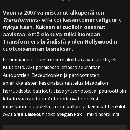
Vuonna 2007 valmistunut alkuperäinen
Transformers
-leffa toi kasaritoimintafiguurit
nykyaikaan. Kukaan ei tuolloin osannut
aavistaa, että elokuva tulisi luomaan
Transformers-brändistä yhden Hollywoodin
tuottoisamman bisneksen.
Ensimmäinen Transformers aloittaa aivan alusta, eli
Kuutiosta. Alkuperäisessä leffassa seurataan
Autobottien, Decepticonien ja patrioottisten
amerikkalaisten keskinäistä taistelua Maapallon
herruudesta, patrioottisissa yhteenotoissa, patrioottisin
klisein varusteltuna. Autobotit ovat onneksi
ihmiskunnan puolella, ja maapallon tärkeimmät henkilöt
ovat
Shia LaBeouf
sekä
Megan Fox
– mikä asetelma!