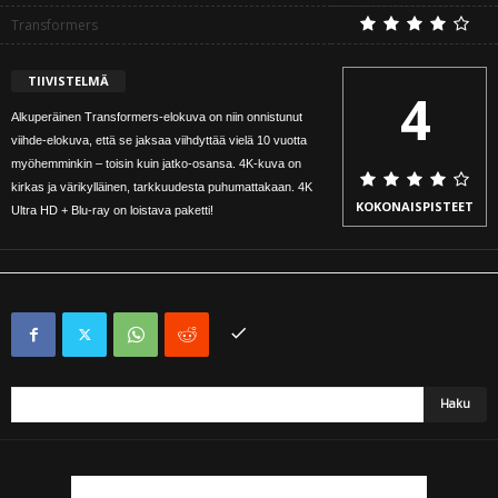
Transformers
TIIVISTELMÄ
4
Alkuperäinen Transformers-elokuva on niin onnistunut
viihde-elokuva, että se jaksaa viihdyttää vielä 10 vuotta
myöhemminkin – toisin kuin jatko-osansa. 4K-kuva on
kirkas ja värikylläinen, tarkkuudesta puhumattakaan. 4K
KOKONAISPISTEET
Ultra HD + Blu-ray on loistava paketti!