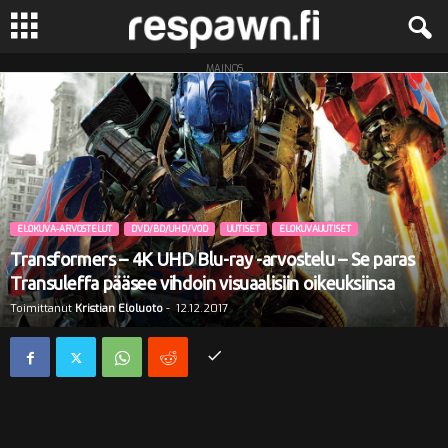
MAINOS
R
e
s
p
ELOKUVA-ARVOSTELUT
DVD/BD/UHD/VOD
UUTISET
ELOKUVAUUTISET
a
Transformers – 4K UHD Blu-ray -arvostelu – Se paras
Transuleffa pääsee vihdoin visuaalisiin oikeuksiinsa
w
Toimittanut
Kristian Eloluoto
-
12.12.2017
n
.
f