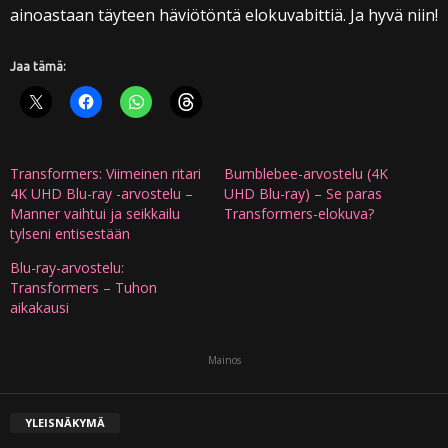
ainoastaan täyteen häviötöntä elokuvabittiä. Ja hyvä niin!
Jaa tämä:
Transformers: Viimeinen ritari
Bumblebee-arvostelu (4K
4K UHD Blu-ray -arvostelu –
UHD Blu-ray) – Se paras
Manner vaihtui ja seikkailu
Transformers-elokuva?
tylseni entisestään
Blu-ray-arvostelu:
Transformers – Tuhon
aikakausi
Mainos
YLEISNÄKYMÄ