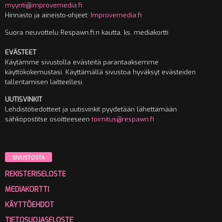
myynti@improvemedia.fi
Hinnasto ja aineisto-ohjeet:
Improvemedia.fi
Suora neuvottelu Respawn.fi:n kautta, ks. mediakortti
EVÄSTEET
Käytämme sivustolla evästeitä parantaaksemme
käyttökokemustasi. Käyttämällä sivustoa hyväksyt evästeiden
tallentamisen laitteellesi.
UUTISVINKIT
Lehdistötiedotteet ja uutisvinkit pyydetään lähettämään
sähköpostitse osoitteeseen
toimitus@respawn.fi
SIVUSTOSTA
REKISTERISELOSTE
MEDIAKORTTI
KÄYTTÖEHDOT
TIETOSUOJASELOSTE