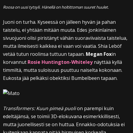
Roosa on uusi tytsyli. Hänellä on holtittoman suuret huulet.
Juoni on turha. Kyseessä on jälleen hyvän ja pahan
taistelu, ei yhtään mitään muuta. Edes jonkinlainen
sivuojuoni olisi piristänyt vähän suoraviivaista taistelua,
mutta ilmeisesti kaikkea ei vaan voi vaatia. Shia Leböf
vetää tutun roolinsa tuttuun tapaan.
Megan Fox
in
korvannut
Rosie Huntington-Whiteley
näyttää kyllä
timmiltä, mutta suloisuus puuttuu naiselta kokonaan.
Eukosta jää pelkäksi obektiksi Bumbelbeen tapaan.
Transformers: Kuun pimeä puoli
on parempi kuin
edeltäjänsä, se toimii 3D-elokuvana esimerkkillisesti,
mutta juonellisesti se on huttua. Ennakko-odotuksia ei
kuitenkaan kannata pitää hirmuisen korkealla.