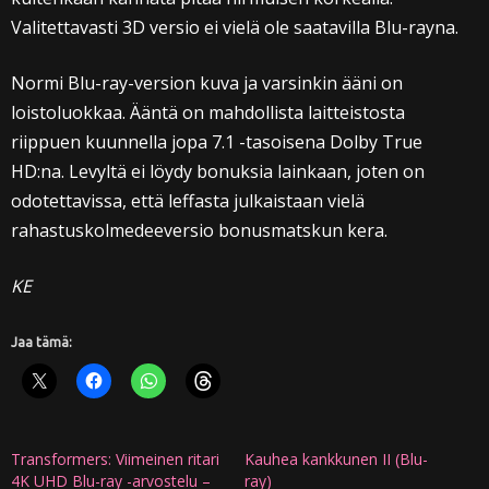
Valitettavasti 3D versio ei vielä ole saatavilla Blu-rayna.
Normi Blu-ray-version kuva ja varsinkin ääni on
loistoluokkaa. Ääntä on mahdollista laitteistosta
riippuen kuunnella jopa 7.1 -tasoisena Dolby True
HD:na. Levyltä ei löydy bonuksia lainkaan, joten on
odotettavissa, että leffasta julkaistaan vielä
rahastuskolmedeeversio bonusmatskun kera.
KE
Jaa tämä:
Transformers: Viimeinen ritari
Kauhea kankkunen II (Blu-
4K UHD Blu-ray -arvostelu –
ray)