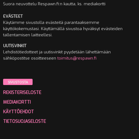
Suora neuvottelu Respawn.fi:n kautta, ks. mediakortti
EVÄSTEET
Käytämme sivustolla evästeitä parantaaksemme
käyttökokemustasi. Käyttämällä sivustoa hyväksyt evästeiden
tallentamisen laitteellesi.
UUTISVINKIT
Lehdistötiedotteet ja uutisvinkit pyydetään lähettämään
sähköpostitse osoitteeseen
toimitus@respawn.fi
SIVUSTOSTA
REKISTERISELOSTE
MEDIAKORTTI
KÄYTTÖEHDOT
TIETOSUOJASELOSTE