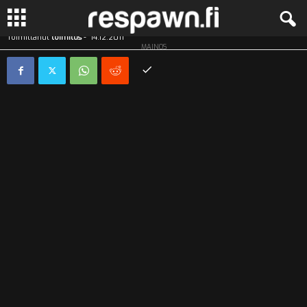
Transformers: Kuun pimeä puoli (Blu-ray + DVD)
Toimittanut
toimitus
-
14.12.2011
MAINOS
R
e
s
p
a
w
n
.
f