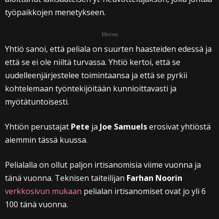
työpaikkojen menetykseen.
Mainos
Yhtiö sanoi, että peliala on suurten haasteiden edessä ja
että se ei ole niiltä turvassa. Yhtiö kertoi, että se
uudelleenjärjestelee toimintaansa ja että se pyrkii
kohtelemaan työntekijöitään kunnioittavasti ja
myötätuntoisesti.
Yhtiön perustajat
Pete
ja
Joe Samuels
erosivat yhtiöstä
aiemmin tässä kuussa.
Pelialalla on ollut paljon irtisanomisia viime vuonna ja
tänä vuonna. Teknisen taiteilijan
Farhan Noorin
verkkosivun mukaan
pelialan irtisanomiset ovat jo yli 6
100 tänä vuonna.