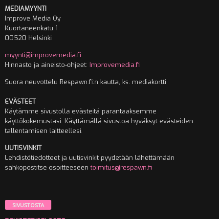
MEDIAMYYNTI
Improve Media Oy
Kuortaneenkatu 1
00520 Helsinki
myynti@improvemedia.fi
Hinnasto ja aineisto-ohjeet:
Improvemedia.fi
Suora neuvottelu Respawn.fi:n kautta, ks. mediakortti
EVÄSTEET
Käytämme sivustolla evästeitä parantaaksemme
käyttökokemustasi. Käyttämällä sivustoa hyväksyt evästeiden
tallentamisen laitteellesi.
UUTISVINKIT
Lehdistötiedotteet ja uutisvinkit pyydetään lähettämään
sähköpostitse osoitteeseen
toimitus@respawn.fi
SIVUSTOSTA