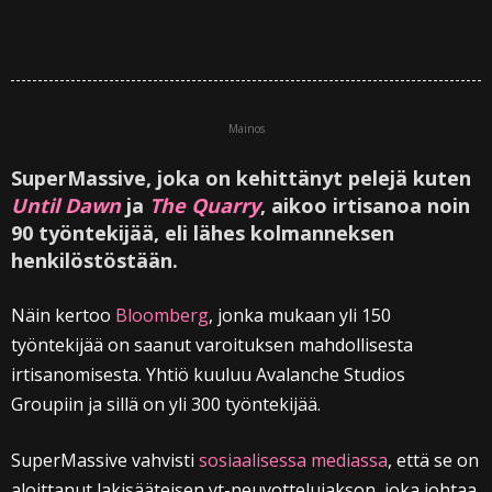
Mainos
SuperMassive, joka on kehittänyt pelejä kuten
Until Dawn
ja
The Quarry
, aikoo irtisanoa noin
90 työntekijää, eli lähes kolmanneksen
henkilöstöstään.
Näin kertoo
Bloomberg
, jonka mukaan yli 150
työntekijää on saanut varoituksen mahdollisesta
irtisanomisesta. Yhtiö kuuluu Avalanche Studios
Groupiin ja sillä on yli 300 työntekijää.
SuperMassive vahvisti
sosiaalisessa mediassa
, että se on
aloittanut lakisääteisen yt-neuvottelujakson, joka johtaa