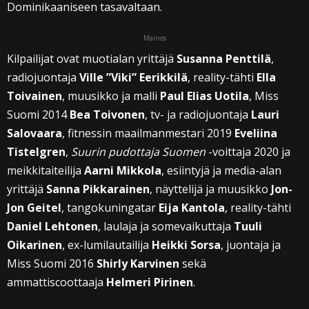
Dominikaaniseen tasavaltaan.
Mainos
Kilpailijat ovat muotialan yrittäjä
Susanna Penttilä
,
radiojuontaja
Ville ”Viki” Eerikkilä
, reality-tähti
Ella
Toivainen
, muusikko ja malli
Paul Elias Uotila
, Miss
Suomi 2014
Bea Toivonen
, tv- ja radiojuontaja
Lauri
Salovaara
, fitnessin maailmanmestari 2019
Eveliina
Tistelgren
,
Suurin pudottaja Suomen
-voittaja 2020 ja
meikkitaiteilija
Aarni Mikkola
, esiintyjä ja media-alan
yrittäjä
Sanna Pikkarainen
, näyttelijä ja muusikko
Jon-
Jon Geitel
, tangokuningatar
Eija Kantola
, reality-tähti
Daniel Lehtonen
, laulaja ja somevaikuttaja
Tuuli
Oikarinen
, ex-lumilautailija
Heikki Sorsa
, juontaja ja
Miss Suomi 2016
Shirly Karvinen
sekä
ammattiscoottaaja
Helmeri Pirinen
.