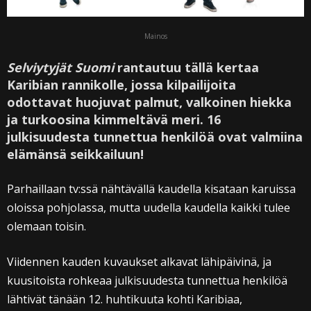
Mainos
Selviytyjät Suomi
rantautuu tällä kertaa
Karibian rannikolle, jossa kilpailijoita
odottavat huojuvat palmut, valkoinen hiekka
ja turkoosina kimmeltävä meri. 16
julkisuudesta tunnettua henkilöä ovat valmiina
elämänsä seikkailuun!
Parhaillaan tv:ssä nähtävällä kaudella kisataan karuissa
oloissa pohjolassa, mutta uudella kaudella kaikki tulee
olemaan toisin.
Viidennen kauden kuvaukset alkavat lähipäivinä, ja
kuusitoista rohkeaa julkisuudesta tunnettua henkilöä
lähtivät tänään 12. huhtikuuta kohti Karibiaa,