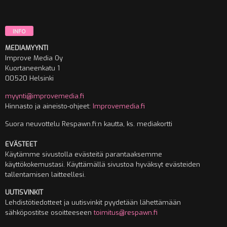
INFO
MEDIAMYYNTI
Improve Media Oy
Kuortaneenkatu 1
00520 Helsinki
myynti@improvemedia.fi
Hinnasto ja aineisto-ohjeet:
Improvemedia.fi
Suora neuvottelu Respawn.fi:n kautta, ks. mediakortti
EVÄSTEET
Käytämme sivustolla evästeitä parantaaksemme
käyttökokemustasi. Käyttämällä sivustoa hyväksyt evästeiden
tallentamisen laitteellesi.
UUTISVINKIT
Lehdistötiedotteet ja uutisvinkit pyydetään lähettämään
sähköpostitse osoitteeseen
toimitus@respawn.fi