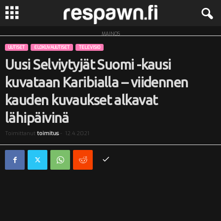
MAINOS
R
UUTISET
ELOKUVAUUTISET
TELEVISIO
e
Uusi Selviytyjät Suomi -kausi
kuvataan Karibialla – viidennen
s
kauden kuvaukset alkavat
p
lähipäivinä
a
Toimittanut
toimitus
-
12.4.2021
w
n
.
f