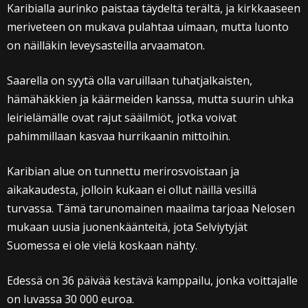
Karibialla aurinko paistaa täydeltä terältä, ja kirkkaaseen
meriveteen on mukava pulahtaa uimaan, mutta luonto
on näilläkin leveysasteilla arvaamaton.
Saarella on syytä olla varuillaan tuhatjalkaisten,
hämähäkkien ja käärmeiden kanssa, mutta suurin uhka
leirielämälle ovat rajut sääilmiöt, jotka voivat
pahimmillaan kasvaa hurrikaanin mittoihin.
Karibian alue on tunnettu merirosvoistaan ja
aikakaudesta, jolloin kukaan ei ollut näillä vesillä
turvassa. Tämä tarunomainen maailma tarjoaa Nelosen
mukaan uusia juonenkäänteitä, jota Selviytyjät
Suomessa ei ole vielä koskaan nähty.
Edessä on 36 päivää kestävä kamppailu, jonka voittajalle
on luvassa 30 000 euroa.