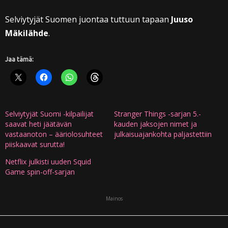
Selviytyjät Suomen juontaa tuttuun tapaan
Juuso
Mäkilähde
.
Jaa tämä:
Selviytyjät Suomi -kilpailijat
Stranger Things -sarjan 5.-
saavat heti jäätävän
kauden jaksojen nimet ja
vastaanoton ­­– ääriolosuhteet
julkaisuajankohta paljastettiin
piiskaavat surutta!
Netflix julkisti uuden Squid
Game spin-off-sarjan
Mainos