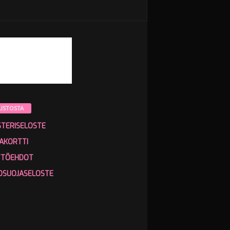
USTOSTA
STERISELOSTE
AKORTTI
TTÖEHDOT
OSUOJASELOSTE