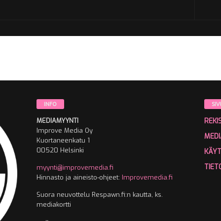
INFO
SIV
MEDIAMYYNTI
REKI
Improve Media Oy
MEDI
Kuortaneenkatu 1
00520 Helsinki
KÄY
TIET
myynti@improvemedia.fi
Hinnasto ja aineisto-ohjeet:
Improvemedia.fi
Suora neuvottelu Respawn.fi:n kautta, ks.
mediakortti