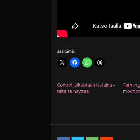
Jaa tämä:
Control julkaistaan tiistaina –
Farming
tältä se näyttää
modit m