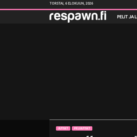
TORSTAI, 6 ELOKUUN, 2026
R
PELIT JA 
e
s
p
a
w
n
.
f
UUTISET
PELIUUTISET