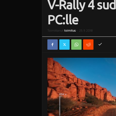
V-Rally 4 su
i
PC:lle
Toimittanut
toimitus
-
25.9.2018