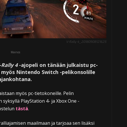
V-Rally 4_20180908121625
Mainos
-Rally 4
-ajopeli on tänään julkaistu pc-
n myös Nintendo Switch -pelikonsolille
ajankohtana.
kaistaan myös pc-tietokoneille. Pelin
n syksyllä PlayStation 4- ja Xbox One -
vostelun
tästä
.
ralliajamisen maailmaan ja tarjoaa sen lisäksi