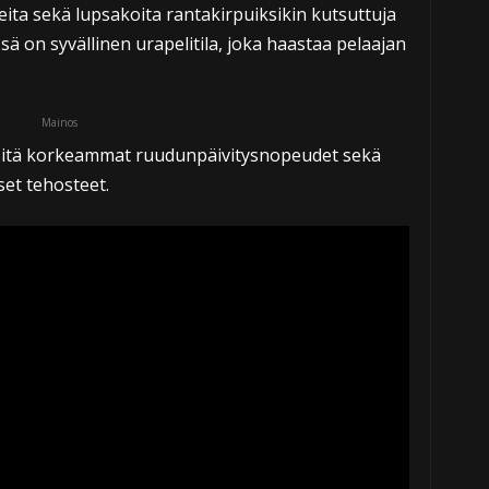
teita sekä lupsakoita rantakirpuiksikin kutsuttuja
sä on syvällinen urapelitila, joka haastaa pelaajan
Mainos
 sitä korkeammat ruudunpäivitysnopeudet sekä
set tehosteet.