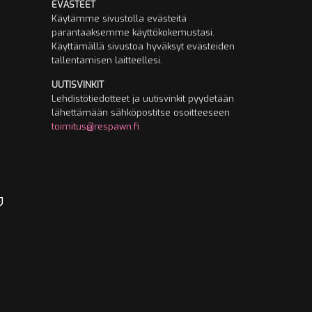
EVÄSTEET
Käytämme sivustolla evästeitä
parantaaksemme käyttökokemustasi.
Käyttämällä sivustoa hyväksyt evästeiden
tallentamisen laitteellesi.
UUTISVINKIT
Lehdistötiedotteet ja uutisvinkit pyydetään
lähettämään sähköpostitse osoitteeseen
toimitus@respawn.fi