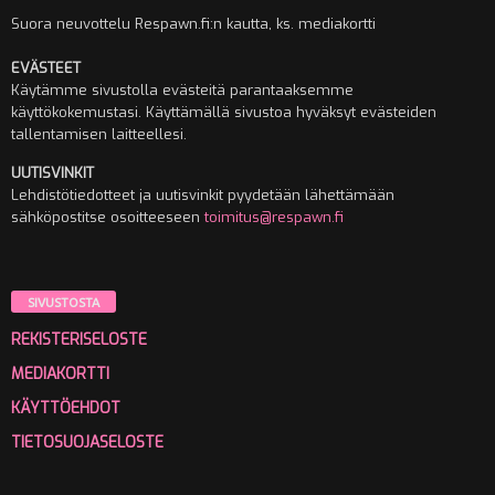
Suora neuvottelu Respawn.fi:n kautta, ks. mediakortti
EVÄSTEET
Käytämme sivustolla evästeitä parantaaksemme
käyttökokemustasi. Käyttämällä sivustoa hyväksyt evästeiden
tallentamisen laitteellesi.
UUTISVINKIT
Lehdistötiedotteet ja uutisvinkit pyydetään lähettämään
sähköpostitse osoitteeseen
toimitus@respawn.fi
SIVUSTOSTA
REKISTERISELOSTE
MEDIAKORTTI
KÄYTTÖEHDOT
TIETOSUOJASELOSTE