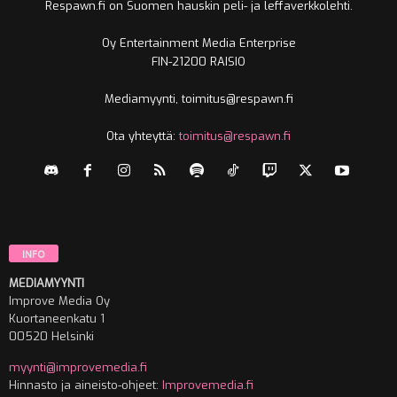
Respawn.fi on Suomen hauskin peli- ja leffaverkkolehti.
Oy Entertainment Media Enterprise
FIN-21200 RAISIO
Mediamyynti, toimitus@respawn.fi
Ota yhteyttä:
toimitus@respawn.fi
INFO
MEDIAMYYNTI
Improve Media Oy
Kuortaneenkatu 1
00520 Helsinki
myynti@improvemedia.fi
Hinnasto ja aineisto-ohjeet:
Improvemedia.fi