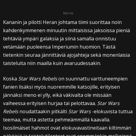
Mainos
Kananin ja pilotti Heran johtama tiimi suorittaa noin
kahdenkymmenen minuutin mittaisissa jaksoissa pieniä
tehtäviä ympäri galaksia ja siinä samalla onnistuu
vetämään puoleensa Imperiumin huomion. Tästä
tietenkin seuraa jännittäviä ajojahteja sekä monenlaisia
taisteluita niin maalla kuin avaruudessakin.
Koska
Star Wars Rebels
on suunnattu varttuneempien
fanien lisäksi myös nuoremmille katsojille, erityisen
jännäksi meno ei ylly, eikä väkivalta ole missään
vaiheessa erityisen hurjaa tai pelottavaa.
Star Wars
Rebels
noudattaakin pitkälti
Star Wars
-elokuvista tuttua
teemaa, mutta astetta pehmeämmällä kaavalla.
Isosilmäiset hahmot ovat elokuvavastineitaan kiltimmän