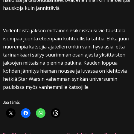
näköisiä ja taistelutilanteet ovat enemmänkin melkeinpä
hauskoja kuin jännittäviä.
Viidentoista jakson mittainen esikoiskausi vie taustalla
isompaa juonta eteenpäin kohtuullista tahtia. Ehkä juuri
nuorempia katsojia ajatellen onkin vain hyvä asia, että
tarinankaari säilyy suurimman osan ajasta yksittäisten
jaksojen mittaisina pieninä pätkinä. Kauden loppua
kohden jännitys hieman nousee ja luvassa on kiehtovia
hetkiä Star Warsin vähemmän synkän universumin
pauloissa myös vanhemmille katsojille.
Jaa tämä: