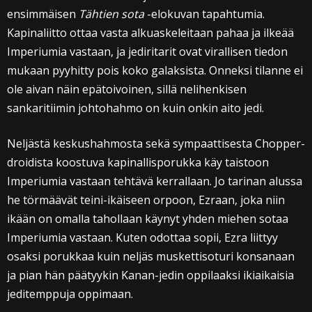
ensimmäisen
Tähtien sota
-elokuvan tapahtumia.
Kapinaliitto ottaa vasta alkuaskeleitaan pahaa ja ilkeää
Imperiumia vastaan, ja jediritarit ovat virallisen tiedon
mukaan pyyhitty pois koko galaksista. Onneksi tilanne ei
ole aivan näin epätoivoinen, sillä nelihenkisen
sankaritiimin johtohahmo on kuin onkin aito jedi.
Neljästä keskushahmosta sekä sympaattisesta Chopper-
droidista koostuva kapinallisporukka käy taistoon
Imperiumia vastaan tehtävä kerrallaan. Jo tarinan alussa
he törmäävät teini-ikäiseen orpoon, Ezraan, joka niin
ikään on omalla tahollaan käynyt yhden miehen sotaa
Imperiumia vastaan. Kuten odottaa sopii, Ezra liittyy
osaksi porukkaa kuin neljäs muskettisoturi konsanaan
ja pian hän päätyykin Kanan-jedin oppilaaksi ikiaikaisia
jeditemppuja oppimaan.