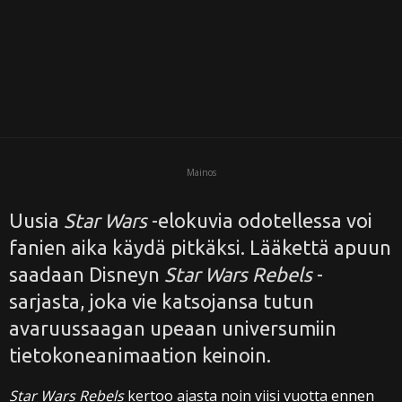
i
Mainos
Uusia
Star Wars
-elokuvia odotellessa voi
fanien aika käydä pitkäksi. Lääkettä apuun
saadaan Disneyn
Star Wars Rebels
-
sarjasta, joka vie katsojansa tutun
avaruussaagan upeaan universumiin
tietokoneanimaation keinoin.
Star Wars Rebels
kertoo ajasta noin viisi vuotta ennen