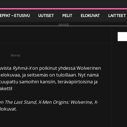
lu-ray)
LEFFAT – ETUSIVU
UUTISET
PELIT
ELOKUVAT
LAITTEET 
MAINOS
Mainos
uvista
Ryhmä-X
on poikinut yhdessä Wolverinen
elokuvaa, ja seitsemäs on tuloillaan. Nyt nämä
tuupattu samoihin kansiin, teräväpiirtoisina ja
ketti!
n The Last Stand
,
X-Men Origins: Wolverine
,
X-
lokuvat.