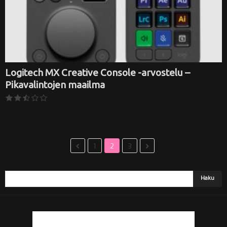
Logitech MX Creative Console -arvostelu –
Pikavalintojen maailma
1
2
3