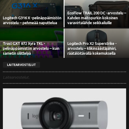
EcoFlow TRAIL 200 DC -arvostelu –
Logitech G316 X -pelinäppäimistön
Kahden maitopurkin kokoinen
arvostelu – pehmeää naputtelua
varavirtalähde seikkailuille
Trust GXT 872 Xyra TKL -
Logitech Pro X2 Superstrike -
pelinäppäimistön arvostelu – kuin
arvostelu – klikinsäästäjähiiri,
sametin silittelyä
räätälöitävällä kokemuksella
LAITEARVOSTELUT
Laitearvostelut.