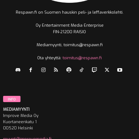
Respawn.fi on Suomen hauskin peli- ja leffaverkkolehti.
Oy Entertainment Media Enterprise
FIN-21200 RAISIO
Mediamyynti, toimitus@respawn.fi
Ota yhteyttä:
toimitus@respawn.fi
INFO
MEDIAMYYNTI
Improve Media Oy
Kuortaneenkatu 1
00520 Helsinki
myynti@improvemedia.fi