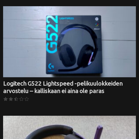
Logitech G522 Lightspeed -pelikuulokkeiden
arvostelu – kalliskaan ei aina ole paras