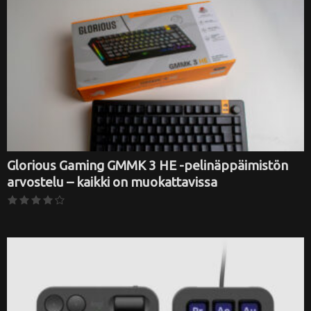
Glorious Gaming GMMK 3 HE -pelinäppäimistön
arvostelu – kaikki on muokattavissa