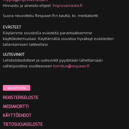
Hinnasto ja aineisto-ohjeet:
Improvemedia.fi
Suora neuvottelu Respawn.fi:n kautta, ks. mediakortti
EVÄSTEET
Käytämme sivustolla evästeitä parantaaksemme
käyttökokemustasi. Käyttämällä sivustoa hyväksyt evästeiden
tallentamisen laitteellesi.
UUTISVINKIT
Lehdistötiedotteet ja uutisvinkit pyydetään lähettämään
sähköpostitse osoitteeseen
toimitus@respawn.fi
SIVUSTOSTA
REKISTERISELOSTE
MEDIAKORTTI
KÄYTTÖEHDOT
TIETOSUOJASELOSTE