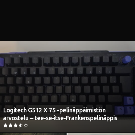
i
Logitech G512 X 75 -pelinäppäimistön
arvostelu – tee-se-itse-Frankenspelinäppis