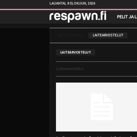
LAUANTAI, 8 ELOKUUN, 2026
R
PELIT JA 
e
LAITE-ESITTELY
LAITEARVOSTELUT
s
LAITEARVOSTELUT
p
Laitearvostelut.
a
w
n
.
f