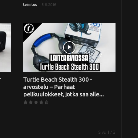
-
8.6.2016
toimitus
r
Turtle Beach Stealth 300 -
arvostelu – Parhaat
pelikuulokkeet, jotka saa alle...
Sivu 1 / 3