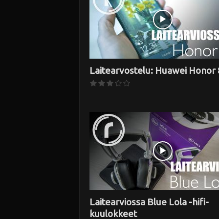
Laitearvostelu: Huawei Honor 
Laitearviossa Blue Lola -hifi-
kuulokkeet