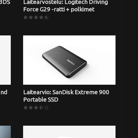
 3DS
Laitearvostelu: Logitech Driving
Force G29 -ratti + polkimet
und
Laitearvio: SanDisk Extreme 900
Portable SSD