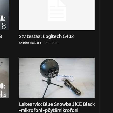
8
xtv testaa: Logitech G402
-
29.11.2014
Kristian Eloluoto
Laitearvio: Blue Snowball iCE Black
-mikrofoni -pöytämikrofoni