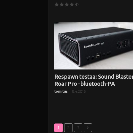
Respawn testaa: Sound Blaste
Roar Pro -bluetooth-PA
-
5.4.2016
toimitus
1
2
3