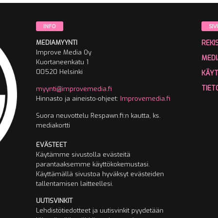
INFO
SIV
MEDIAMYYNTI
REKI
Improve Media Oy
MEDI
Kuortaneenkatu 1
00520 Helsinki
KÄY
TIET
myynti@improvemedia.fi
Hinnasto ja aineisto-ohjeet:
Improvemedia.fi
Suora neuvottelu Respawn.fi:n kautta, ks.
mediakortti
EVÄSTEET
Käytämme sivustolla evästeitä
parantaaksemme käyttökokemustasi.
Käyttämällä sivustoa hyväksyt evästeiden
tallentamisen laitteellesi.
UUTISVINKIT
Lehdistötiedotteet ja uutisvinkit pyydetään