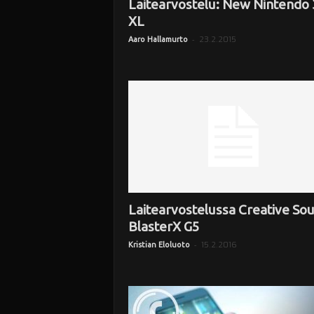
i
Laitearvostelu: New Nintendo
XL
-
23.2.2015
Aaro Hallamurto
Laitearvostelussa Creative So
BlasterX G5
-
15.2.2016
Kristian Eloluoto