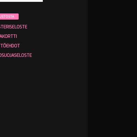
USTOSTA
STERISELOSTE
AKORTTI
TTÖEHDOT
OSUOJASELOSTE