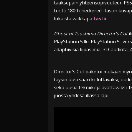
taaksepäin yhteensopivuuteen PS5:ll
tuotti 1800 checkered -tason kuvap
lukaista vaikkapa
tästä
.
Ghost of Tsushima Director’s Cut
il
PlayStation 5:lle. PlayStation 5 -ve
adaptiivisia liipasimia, 3D-audiota, 
Director’s Cut paketoi mukaan myös
täysin uusi saari koluttavaksi, uudel
sekä uusia tekniikoja avattavaksi. I
juosta yhdesä illassa läpi.