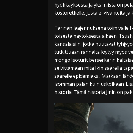
hyökkäyksestä ja yksi niistä on pela
kostoretkelle, josta ei vivahteita ja
Tarinan laajennuksena toimivalle I
toisesta näytöksestä alkaen. Tsush
kansalaisiin, jotka huutavat tyhjyyd
tutkittuaan rannalta löytyy myös v
mongolisoturit berserkerin kaltaise
selvittämään mitä Ikin saarella ta
saarelle epidemiaksi. Matkaan lähde
isomman palan kuin uskoikaan. Lisäk
historia. Tämä historia Jinin on pa