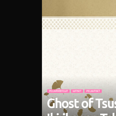
i
PELIARVOSTELUT
UUTISET
PELIUUTISET
Ghost of Tsu