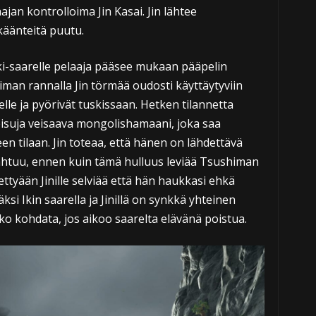
ajan kontrolloima Jin Kasai. Jin lähtee
 käänteitä puutu.
ki-saarelle pelaaja pääsee mukaan pääpelin
iman rannalla Jin törmää oudosti käyttäytyviin
elle ja pyörivät tuskissaan. Hetken tilannetta
eisuja veisaava mongolishamaani, joka saa
en tilaan. Jin toteaa, että hänen on lähdettävä
pahtuu, ennen kuin tämä hulluus leviää Tsushiman
ttyään Jinille selviää että hän haukkasi ehkä
si Ikin saarella ja Jinillä on synkkä yhteinen
kko kohdata, jos aikoo saarelta elävänä poistua.