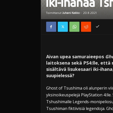
Iki-ihanaa T
Toimittanut
Juhani Kakko
-
20.8.2021
Aivan upea samuraieepos
Gho
laitoksena sekä PS4:lle, että
sisältävä lisukesaari iki-iha
suupielessä?
Ghost of Tsushima oli alunperin vii
yksinoikeuspelejä PlayStation 4:lle
Tshushimalle Legends-monipelio
Tsushiman fiktiivisiä legendoja. G