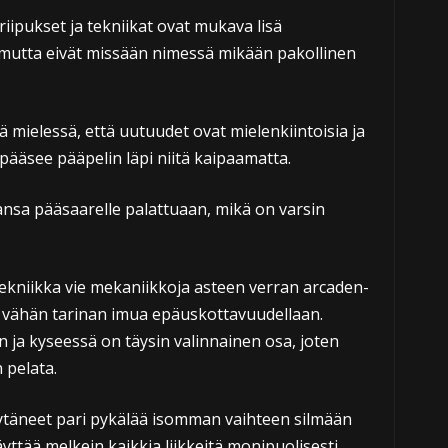
iipukset ja tekniikat ovat mukava lisä
 mutta eivät missään nimessä mikään pakollinen
nä mielessä, että uutuudet ovat mielenkiintoisia ja
 pääsee pääpelin läpi niitä kaipaamatta.
ansa pääsaarelle palattuaan, mikä on varsin
 tekniikka vie mekaniikkoja asteen verran arcaden-
öi vähän tarinan imua epäuskottavuudellaan.
 ja kyseessä on täysin valinnainen osa, joten
 pelata.
löytäneet pari pykälää isomman vaihteen silmään
käyttää melkein kaikkia liikkeitä monipuolisesti.