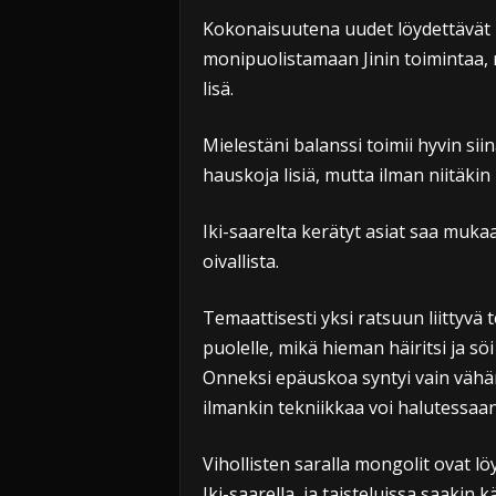
Kokonaisuutena uudet löydettävät r
monipuolistamaan Jinin toimintaa,
lisä.
Mielestäni balanssi toimii hyvin sii
hauskoja lisiä, mutta ilman niitäkin
Iki-saarelta kerätyt asiat saa muka
oivallista.
Temaattisesti yksi ratsuun liittyvä
puolelle, mikä hieman häiritsi ja s
Onneksi epäuskoa syntyi vain vähän
ilmankin tekniikkaa voi halutessaan
Vihollisten saralla mongolit ovat 
Iki-saarella, ja taisteluissa saakin 