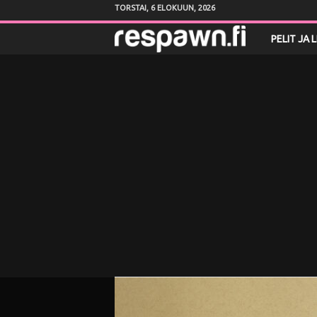
TORSTAI, 6 ELOKUUN, 2026
R
PELIT JA 
e
s
p
a
w
n
.
f