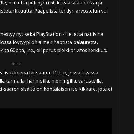
e, niin että peli pyöri 60 kuvaa sekunnissa ja
istetarkkuutta. Pääpelistä tehdyn arvostelun voi
mestyy nyt sekä PlayStation 4:lle, että natiivina
rsiossa löytyypi ohjaimen haptista palautetta,
4K:ta 60p:tä, jne., eli perus pleikkarivitosherkkua.
Mainos
 lisukkeena Iki-saaren DLC:n, jossa luvassa
la tarinalla, hahmoilla, meiningillä, varusteilla,
ki-saaren sisältö on kohtalaisen iso kikkare, jota ei