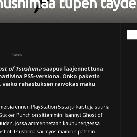
shushimaa tupen täyde
Mainos
st of Tsushima
saapuu laajennettuna
 natiivina PS5-versiona. Onko paketin
na, vaiko rahastuksen raivokas maku
meisiä ennen PlayStation 5:sta julkaistuja suuria
. Sucker Punch on sittemmin lisännyt Ghost of
suuden, jossa ammennetaan kauhuhengessä
host of Tsushima sai myös mainion patchin