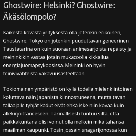
Ghostwire: Helsinki? Ghostwire:
Äkäsölompolo?
Kaikesta kovasta yrityksestä olla jotenkin erikoinen,
Ghostwire: Tokyo on jotenkin puuduttavan geneerinen.
Taustatarina on kuin suoraan animesarjoista repäisty ja
meininkikin vastaa jotain mukacoolia kikkailua
energiajuomapsykoosissa. Meininki on hyvin
teinivivahteista vakavuusasteeltaan.
Tokiomainen ympäristö on kyllä todella mielenkiintoinen
koluttava näin Japanista kiinnostuneena, mutta tavan
tallaajalle tyhjät kadut eivät ehkä iske niin kovaa kuin
allekirjoittaneeseen. Tarinallisesti tuntuu siltä, että
paikkakuntana olisi voinut olla melkein mikä tahansa
maailman kaupunki. Tosin jossain snägärijonossa kun