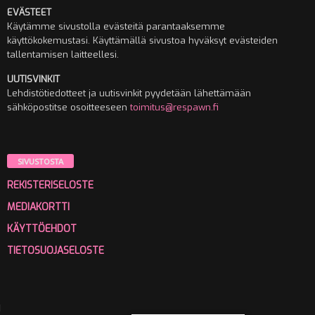
EVÄSTEET
Käytämme sivustolla evästeitä parantaaksemme
käyttökokemustasi. Käyttämällä sivustoa hyväksyt evästeiden
tallentamisen laitteellesi.
UUTISVINKIT
Lehdistötiedotteet ja uutisvinkit pyydetään lähettämään
sähköpostitse osoitteeseen
toimitus@respawn.fi
SIVUSTOSTA
REKISTERISELOSTE
MEDIAKORTTI
KÄYTTÖEHDOT
TIETOSUOJASELOSTE