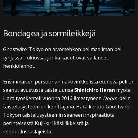
Bondagea ja sormileikkejä
Ghostwire: Tokyo on aivomehkon pelimaailman peli
tyhjässä Tokiossa, jonka kadut ovat vallaneet
henkiolennot.
Ensimmäisen persoonan näkövinkkelistä etenevä peli on
saanut avustusta taisteluunsa
Shinichiro Haran
myötä.
Hara työskenteli vuonna 2016 ilmestyneen
Doom
-pelin
taistelusysteemien kehittäjänä. Hara kertoo Ghostwire:
Tokyon taistelusysteemin saaneen inspiraatiota
perinteisestä Kuji-kiri käsiliikkeistä ja
itsepuolustuslajeista.