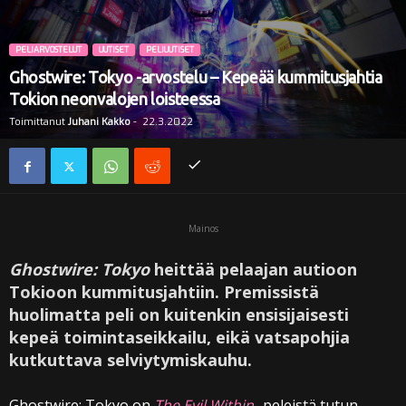
i
PELIARVOSTELUT
UUTISET
PELIUUTISET
Ghostwire: Tokyo -arvostelu – Kepeää kummitusjahtia
Tokion neonvalojen loisteessa
Toimittanut
Juhani Kakko
-
22.3.2022
Mainos
Ghostwire: Tokyo
heittää pelaajan autioon
Tokioon kummitusjahtiin. Premissistä
huolimatta peli on kuitenkin ensisijaisesti
kepeä toimintaseikkailu, eikä vatsapohjia
kutkuttava selviytymiskauhu.
Ghostwire: Tokyo on
The Evil Within
-peleistä tutun