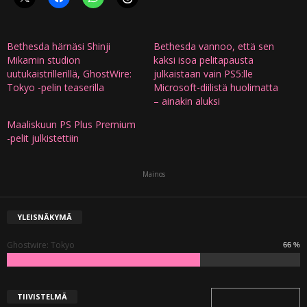
Bethesda härnäsi Shinji
Bethesda vannoo, että sen
Mikamin studion
kaksi isoa pelitapausta
uutukaistrillerillä, GhostWire:
julkaistaan vain PS5:lle
Tokyo -pelin teaserilla
Microsoft-diilistä huolimatta
– ainakin aluksi
Maaliskuun PS Plus Premium
-pelit julkistettiin
Mainos
YLEISNÄKYMÄ
Ghostwire: Tokyo
66 %
TIIVISTELMÄ