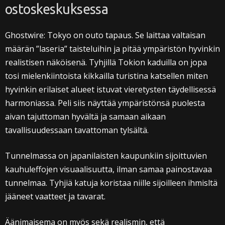
ostoskeskuksessa
Ghostwire: Tokyo on outo tapaus. Se laittaa valtaisan
määrän ”laseria” taisteluihin ja pitää ympäristön hyvinkin
realistisen näköisenä. Tyhjillä Tokion kaduilla on jopa
tosi mielenkiintoista kikkailla turistina katsellen miten
hyvinkin erilaiset alueet istuvat vieretysten täydellisessä
harmoniassa. Peli siis näyttää ympäristönsä puolesta
aivan tajuttoman hyvältä ja samaan aikaan
tavallisuudessaan tavattoman tylsältä.
Tunnelmassa on japanilaisten kaupunkiin sijoittuvien
kauhuleffojen visuaalisuutta, ilman samaa painostavaa
tunnelmaa. Tyhjiä katuja koristaa niille sijoilleen ihmisltä
jääneet vaatteet ja tavarat.
Äänimaisema on myös sekä realismin, että