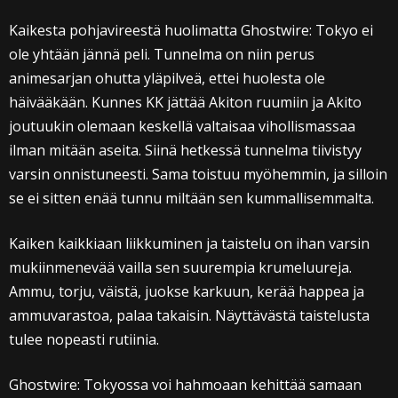
Kaikesta pohjavireestä huolimatta Ghostwire: Tokyo ei
ole yhtään jännä peli. Tunnelma on niin perus
animesarjan ohutta yläpilveä, ettei huolesta ole
häivääkään. Kunnes KK jättää Akiton ruumiin ja Akito
joutuukin olemaan keskellä valtaisaa vihollismassaa
ilman mitään aseita. Siinä hetkessä tunnelma tiivistyy
varsin onnistuneesti. Sama toistuu myöhemmin, ja silloin
se ei sitten enää tunnu miltään sen kummallisemmalta.
Kaiken kaikkiaan liikkuminen ja taistelu on ihan varsin
mukiinmenevää vailla sen suurempia krumeluureja.
Ammu, torju, väistä, juokse karkuun, kerää happea ja
ammuvarastoa, palaa takaisin. Näyttävästä taistelusta
tulee nopeasti rutiinia.
Ghostwire: Tokyossa voi hahmoaan kehittää samaan