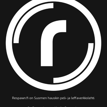
Respawn.fi on Suomen hauskin peli- ja leffaverkkolehti.