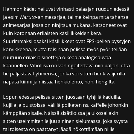
Hahmon kädet heiluvat vinhasti pelaajan ruudun edessä
ja esim
Naruto
-animesarjaa, tai melkeinpä mitä tahansa
animesarjaa jossa on ninjitsua mukana, katsoneet ovat
kuin kotonaan erilaisten käsiliikkeiden kera.
Suurimmaksi osaksi käsiliikkeet ovat FPS-pelien pyssyjen
korvikkeena, mutta toisinaan pelissä myös pyöritellään
ruutuun erilaisia sinettejä oikeaa analogisauvaa
käännellen. Vihollisia on vahingoitettava niin paljon, että
he paljastavat ytimensä, jonka voi sitten henkivaijerilla
napata kiinni ja niistää henkiolento, noh, hengiltä.
Lopun edestä pelissä sitten juostaan tyhjillä kaduilla,
kujilla ja puistoissa, välillä poiketen ns. kaffelle johonkin
kämppään sisälle. Näissä sisätiloissa ja ulkosallakin
sitten useimmiten leijuu sininen sielumassa, joka syystä
tai toisesta on päättänyt jäädä nököttämään niille