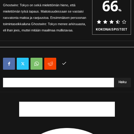
66
Ghostwire: Tokyo on sekä mielettömän hieno, että
%
mielettömän tylsä tapaus. Maitoisuudessaan se vastaisi
rasvatonta maitoa ja raejuustoa. Ensimmäisen persoonan
toimintaseikkailuna Ghostwire: Tokyo menee arkiruuasta,
KOKONAISPISTEET
eli ihan jees, muttei mitään maailmaa mullistavaa.