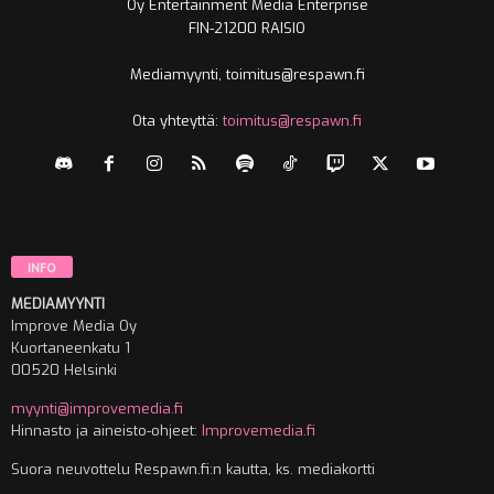
Oy Entertainment Media Enterprise
FIN-21200 RAISIO
Mediamyynti, toimitus@respawn.fi
Ota yhteyttä:
toimitus@respawn.fi
INFO
MEDIAMYYNTI
Improve Media Oy
Kuortaneenkatu 1
00520 Helsinki
myynti@improvemedia.fi
Hinnasto ja aineisto-ohjeet:
Improvemedia.fi
Suora neuvottelu Respawn.fi:n kautta, ks. mediakortti