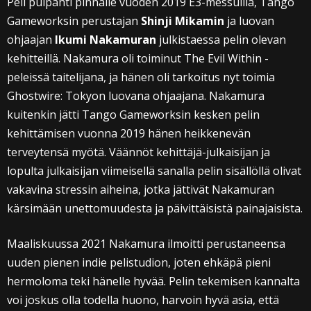
Peli pulpahti pinnalle vuoden 2019 E3-messuilla, Tango
Gameworksin perustajan
Shinji Mikamin
ja luovan
ohjaajan
Ikumi Nakamuran
julkistaessa pelin olevan
kehitteillä. Nakamura oli toiminut The Evil Within -
peleissä taitelijana, ja hänen oli tarkoitus nyt toimia
Ghostwire: Tokyon luovana ohjaajana. Nakamura
kuitenkin jätti Tango Gameworksin kesken pelin
kehittämisen vuonna 2019 hänen heikkenevän
terveytensä myötä. Väännöt kehittäjä-julkaisijan ja
lopulta julkaisijan viimeisellä sanalla pelin sisällöllä olivat
vakavina stressin aiheina, jotka jättivät Nakamuran
kärsimään unettomuudesta ja päivittäisistä painajaisista.
Maaliskuussa 2021 Nakamura ilmoitti perustaneensa
uuden pienen indie pelistudion, joten ehkäpä pieni
hermoloma teki hänelle hyvää. Pelin tekemisen kannalta
voi joskus olla todella huono, harvoin hyvä asia, että