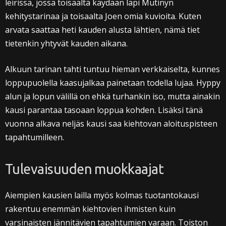
leirissä, jossa toisaalta käydään läpi Mutinyn
kehitystarinaa ja toisaalta Joen omia kuvioita. Kuten
arvata saattaa heti kauden alusta lähtien, nämä tiet
tietenkin yhtyvät kauden aikana.
Alkuun tarinan tahti tuntuu hieman verkkaiselta, kunnes
loppupuolella kaasujalkaa painetaan todella lujaa. Hyppy
alun ja lopun välillä on ehkä turhankin iso, mutta ainakin
kausi parantaa tasoaan loppua kohden. Lisäksi tänä
vuonna alkava neljäs kausi saa kiehtovan aloituspisteen
tapahtumilleen.
Tulevaisuuden muokkaajat
Aiempien kausien lailla myös kolmas tuotantokausi
rakentuu enemmän kiehtovien ihmisten kuin
varsinaisten jännitävien tapahtumien varaan. Toiston