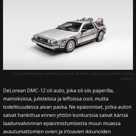
Paluu tulevaisuuteen -elokuvissa auto oli aikakone, joten se oli tuunattu erilaisin
kilkkein.
DeLorean DMC-12 oli auto, joka oli siis paperilla,
mainoksissa, julisteissa ja leffoissa cool, mutta
todellisuudessa aivan paska. Ne epäonniset, jotka auton
saivat hankittua ennen yhtiön konkurssia saivat kärsiä
laadunvalvonnan epäonnistumisesta muun muassa
avautumattomien ovien ja irtoavien ikkunoiden