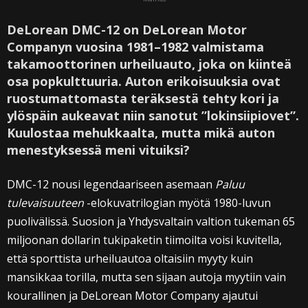
DeLorean DMC-12 on DeLorean Motor
Companyn vuosina 1981–1982 valmistama
takamoottorinen urheiluauto, joka on kiinteä
osa popkulttuuria. Auton erikoisuuksia ovat
ruostumattomasta teräksestä tehty kori ja
ylöspäin aukeavat niin sanotut ”lokinsiipiovet”.
Kuulostaa mehukkaalta, mutta mikä auton
menestyksessä meni vituiksi?
DMC-12 nousi legendaariseen asemaan
Paluu
tulevaisuuteen
-elokuvatrilogian myötä 1980-luvun
puolivälissä. Suosion ja Yhdysvaltain valtion tukeman 65
miljoonan dollarin tukipaketin tiimoilta voisi kuvitella,
että sporttista urheiluautoa oltaisiin myyty kuin
mansikkaa torilla, mutta sen sijaan autoja myytiin vain
kourallinen ja DeLorean Motor Company ajautui