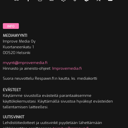
INFO
MEDIAMYYNTI
Improve Media Oy
Kuortaneenkatu 1
00520 Helsinki
myynti@improvemedia.fi
Hinnasto ja aineisto-ohjeet:
Improvemedia.fi
Suora neuvottelu Respawn.fi:n kautta, ks. mediakortti
EVÄSTEET
Käytämme sivustolla evästeitä parantaaksemme
käyttökokemustasi. Käyttämällä sivustoa hyväksyt evästeiden
tallentamisen laitteellesi.
UUTISVINKIT
Lehdistötiedotteet ja uutisvinkit pyydetään lähettämään