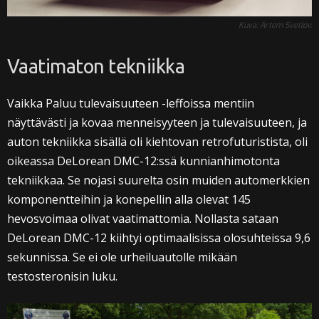
Kuva: Artem Svetlov.
Vaatimaton tekniikka
Vaikka Paluu tulevaisuuteen -leffoissa mentiin
näyttävästi ja kovaa menneisyyteen ja tulevaisuuteen, ja
auton tekniikka sisällä oli kiehtovan retrofuturistista, oli
oikeassa DeLorean DMC-12:ssä kunnianhimotonta
tekniikkaa. Se nojasi suurelta osin muiden automerkkien
komponentteihin ja konepellin alla olevat 145
hevosvoimaa olivat vaatimattomia. Nollasta sataan
DeLorean DMC-12 kiihtyi optimaalisissa olosuhteissa 9,6
sekunnissa. Se ei ole urheiluautolle mikään
testosteronisin luku.