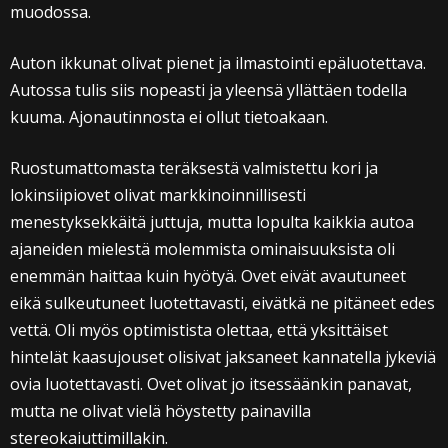
muodossa.
Auton ikkunat olivat pienet ja ilmastointi epäluotettava.
Autossa tulis siis nopeasti ja yleensä yllättäen todella
kuuma. Ajonautinnosta ei ollut tietoakaan.
Ruostumattomasta teräksestä valmistettu kori ja
lokinsiipiovet olivat markkinoinnillisesti
menestyksekkäitä juttuja, mutta lopulta kaikkia autoa
ajaneiden mielestä molemmista ominaisuuksista oli
enemmän haittaa kuin hyötyä. Ovet eivät avautuneet
eikä sulkeutuneet luotettavasti, eivätkä ne pitäneet edes
vettä. Oli myös optimistista olettaa, että yksittäiset
hintelät kaasujouset olisivat jaksaneet kannatella jykeviä
ovia luotettavasti. Ovet olivat jo itsessäänkin panavat,
mutta ne olivat vielä höystetty painavilla
stereokaiuttimillakin.