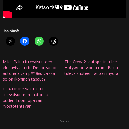
Jaa tämä:
Miksi Paluu tulevaisuuteen -
The Crew 2 -autopeliin tulee
elokuvista tuttu DeLorean on
Hollywood-viboja mm. Paluu
autona aivan p#*%a, vaikka
tulevaisuuteen -auton myötä
se on ikoninen tapaus?
GTA Online saa Paluu
tulevaisuuteen -auton ja
uuden Tuomiopäivän-
ryöstötehtävän
Mainos