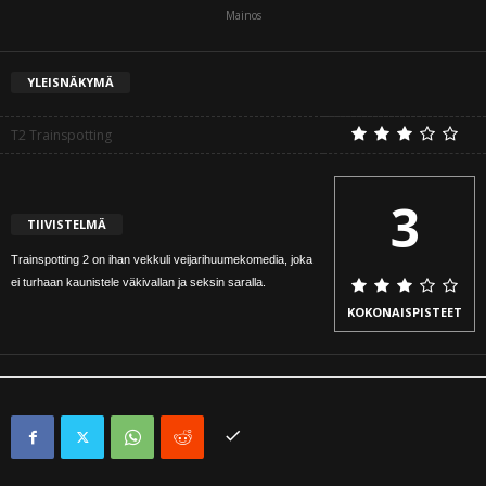
Mainos
YLEISNÄKYMÄ
T2 Trainspotting
3
TIIVISTELMÄ
Trainspotting 2 on ihan vekkuli veijarihuumekomedia, joka
ei turhaan kaunistele väkivallan ja seksin saralla.
KOKONAISPISTEET