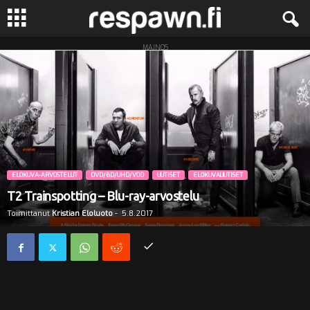
MAINOS
R
e
s
p
a
ELOKUVA-ARVOSTELUT
DVD/BD/UHD/VOD
UUTISET
ELOKUVAUUTISET
T2 Trainspotting – Blu-ray-arvostelu
w
Toimittanut
Kristian Eloluoto
-
5.8.2017
n
.
f