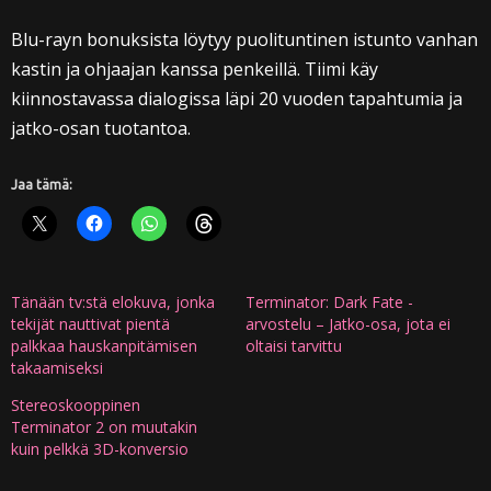
Blu-rayn bonuksista löytyy puolituntinen istunto vanhan
kastin ja ohjaajan kanssa penkeillä. Tiimi käy
kiinnostavassa dialogissa läpi 20 vuoden tapahtumia ja
jatko-osan tuotantoa.
Jaa tämä:
Tänään tv:stä elokuva, jonka
Terminator: Dark Fate -
tekijät nauttivat pientä
arvostelu – Jatko-osa, jota ei
palkkaa hauskanpitämisen
oltaisi tarvittu
takaamiseksi
Stereoskooppinen
Terminator 2 on muutakin
kuin pelkkä 3D-konversio