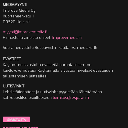
MEDIAMYYNTI
Improve Media Oy
Kuortaneenkatu 1
00520 Helsinki
myynti@improvemedia.fi
Hinnasto ja aineisto-ohjeet:
Improvemedia.fi
Suora neuvottelu Respawn.fi:n kautta, ks. mediakortti
EVÄSTEET
Käytämme sivustolla evästeitä parantaaksemme
käyttökokemustasi. Käyttämällä sivustoa hyväksyt evästeiden
tallentamisen laitteellesi.
UUTISVINKIT
Lehdistötiedotteet ja uutisvinkit pyydetään lähettämään
sähköpostitse osoitteeseen
toimitus@respawn.fi
SIVUSTOSTA