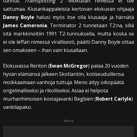
tunnus
Trainspotting 2
-elokuvan nimessä ei ole
sattumaa. Kiusankappaleista kertovan elokuvan ohjaaja
Danny Boyle
halusi myös itse olla kiusaaja ja härnätä
James Cameronia
. Terminator 2 tunnetaan T2:na, sillä
sitä markkinoitiin 1991 T2-tunnuksella, mutta koska se
ei ole leffan nimessä virallisesti, päätti Danny Boyle ottaa
sen omakseen – ihan vain kiusallaan.
Elokuvassa Renton (
Ewan McGregor
) palaa 20 vuoden
hyvän elämänsä jälkeen Skotlantiin, kotiseuduillensa
moikkaamaan vanhoja tuttuja. Meno äityy oikopäätä
ongelmalliseksi ja rikolliseksi. Asiaa ei helpota
murhanhimoisen kostajavanki Begbien (
Robert Carlyle
)
vankilapako.
Mainos