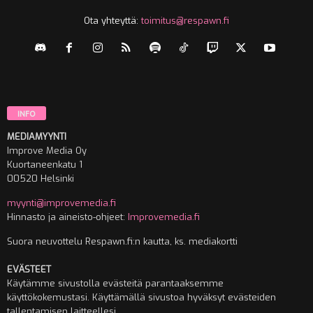
Ota yhteyttä:
toimitus@respawn.fi
INFO
MEDIAMYYNTI
Improve Media Oy
Kuortaneenkatu 1
00520 Helsinki
myynti@improvemedia.fi
Hinnasto ja aineisto-ohjeet:
Improvemedia.fi
Suora neuvottelu Respawn.fi:n kautta, ks. mediakortti
EVÄSTEET
Käytämme sivustolla evästeitä parantaaksemme
käyttökokemustasi. Käyttämällä sivustoa hyväksyt evästeiden
tallentamisen laitteellesi.