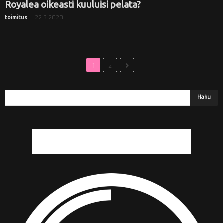
Royalea oikeasti kuuluisi pelata?
-
22.3.2020
toimitus
1
2