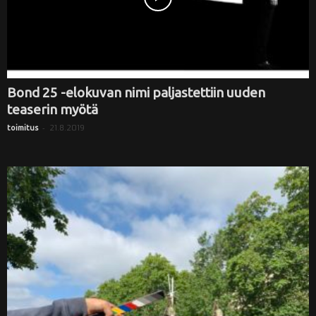
Bond 25 -elokuvan nimi paljastettiin uuden
teaserin myötä
-
21.8.2019
toimitus