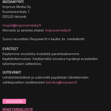
MEDIAMYYNTI
Improve Media Oy
Kuortaneenkatu 1
00520 Helsinki
myynti@improvemedia.fi
Hinnasto ja aineisto-ohjeet:
Improvemedia.fi
Suora neuvottelu Respawn.fi:n kautta, ks. mediakortti
EVÄSTEET
Käytämme sivustolla evästeitä parantaaksemme
käyttökokemustasi. Käyttämällä sivustoa hyväksyt evästeiden
tallentamisen laitteellesi.
UUTISVINKIT
Lehdistötiedotteet ja uutisvinkit pyydetään lähettämään
sähköpostitse osoitteeseen
toimitus@respawn.fi
SIVUSTOSTA
REKISTERISELOSTE