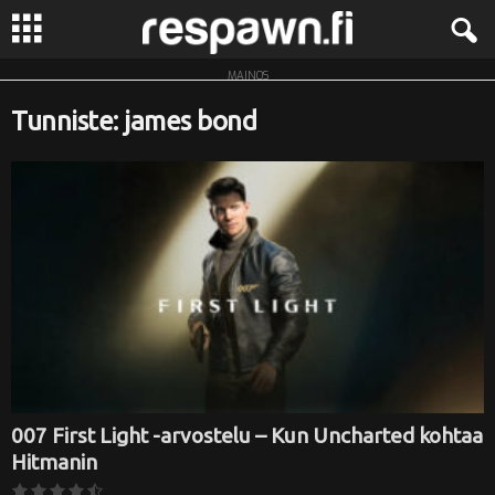
MAINOS
R
Tunniste: james bond
e
s
p
a
w
n
.
007 First Light -arvostelu – Kun Uncharted kohtaa
Hitmanin
f