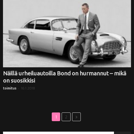
Näillä urheiluautoilla Bond on hurmannut – mikä
on suosikkisi
-
16.1.2018
toimitus
1
2