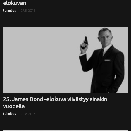
elokuvan
-
27.8.2018
toimitus
25. James Bond -elokuva viivästyy ainakin
vuodella
-
24.8.2018
toimitus