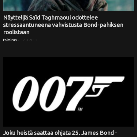
Näyttelijä Saïd Taghmaoui odottelee
stressaantuneena vahvistusta Bond-pahiksen
roolistaan
-
12.9.2018
toimitus
Joku heistä saattaa ohjata 25. James Bond -