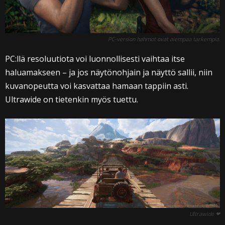
PC-version hahmot ovat aiempaa tarkempia.
PC:llä resoluutiota voi luonnollisesti vaihtaa itse
haluamakseen – ja jos näytönohjain ja näyttö sallii, niin
kuvanopeutta voi kasvattaa hamaan tappiin asti.
Ultrawide on tietenkin myös tuettu.
Ultrawide ❤