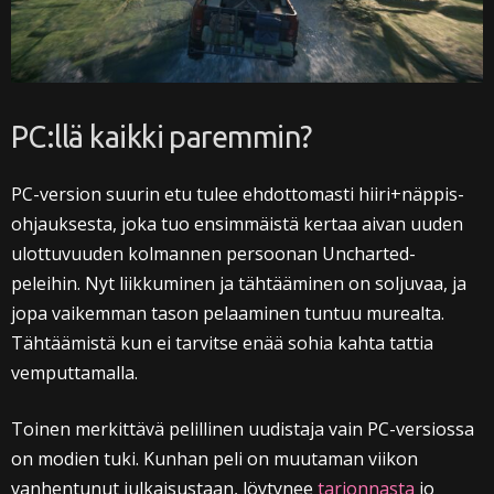
PC:llä kaikki paremmin?
PC-version suurin etu tulee ehdottomasti hiiri+näppis-
ohjauksesta, joka tuo ensimmäistä kertaa aivan uuden
ulottuvuuden kolmannen persoonan Uncharted-
peleihin. Nyt liikkuminen ja tähtääminen on soljuvaa, ja
jopa vaikemman tason pelaaminen tuntuu murealta.
Tähtäämistä kun ei tarvitse enää sohia kahta tattia
vemputtamalla.
Toinen merkittävä pelillinen uudistaja vain PC-versiossa
on modien tuki. Kunhan peli on muutaman viikon
vanhentunut julkaisustaan, löytynee
tarjonnasta
jo