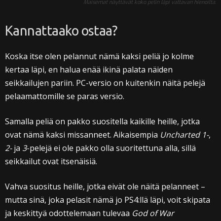
Maisemat näyttävät koko pelin läpi valtavan hienoilta.
Kannattaako ostaa?
Koska itse olen pelannut nämä kaksi peliä jo kolme
kertaa läpi, en halua enää ikinä palata näiden
seikkailujen pariin. PC-versio on kuitenkin näitä pelejä
pelaamattomille se paras versio.
Samalla peliä on pakko suositella kaikille heille, jotka
ovat nämä kaksi missanneet. Aikaisempia
Uncharted 1-
,
2-
ja
3
-pelejä ei ole pakko olla suoritettuna alla, sillä
seikkailut ovat itsenäisiä.
Vahva suositus heille, jotka eivät ole näitä pelanneet –
mutta sinä, joka pelasit nämä jo PS4:llä läpi, voit skipata
ja keskittyä odottelemaan tulevaa
God of War