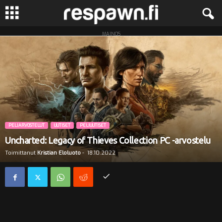
MAINOS
R
e
s
p
a
PELIARVOSTELUT
UUTISET
PELIUUTISET
Uncharted: Legacy of Thieves Collection PC -arvostelu
w
Toimittanut
Kristian Eloluoto
-
18.10.2022
n
.
f