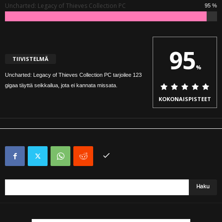
Uncharted: Legacy of Thieves Collection PC
95 %
95
TIIVISTELMÄ
%
Uncharted: Legacy of Thieves Collection PC tarjoilee 123
gigaa täyttä seikkailua, jota ei kannata missata.
KOKONAISPISTEET