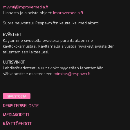
myynti@improvemedia.fi
Hinnasto ja aineisto-ohjeet:
Improvemedia.fi
Suora neuvottelu Respawn.fi:n kautta, ks. mediakortti
EVÄSTEET
Käytämme sivustolla evästeitä parantaaksemme
käyttökokemustasi. Käyttämällä sivustoa hyväksyt evästeiden
tallentamisen laitteellesi.
UUTISVINKIT
Lehdistötiedotteet ja uutisvinkit pyydetään lähettämään
sähköpostitse osoitteeseen
toimitus@respawn.fi
SIVUSTOSTA
REKISTERISELOSTE
MEDIAKORTTI
KÄYTTÖEHDOT