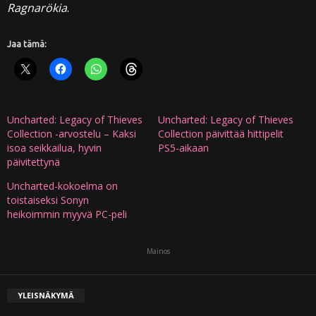
Ragnarökia
.
Jaa tämä:
Uncharted: Legacy of Thieves
Uncharted: Legacy of Thieves
Collection -arvostelu – Kaksi
Collection päivittää hittipelit
isoa seikkailua, hyvin
PS5-aikaan
päivitettynä
Uncharted-kokoelma on
toistaiseksi Sonyn
heikoimmin myyvä PC-peli
Mainos
YLEISNÄKYMÄ