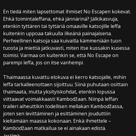
En tiedä miten lapsettomat ihmiset No Escapen kokevat.
Ehkä toimintaleffana, ehkä jännärinä? Jälkikasvuja,
etenkin tyttären tai tyttäriä omaaville katsojille leffa
kuitenkin uppoaa takuulla ilkeänä painajaisena.
Perheellinen katsoja saa kuivailla kämmeniään tuon
tuosta ja miettiä jatkuvasti, miten itse kussakin kusessa
toimisi. Varmaa on kuitenkin se, että No Escape on
parempi leffa, jos on itse vanhempi.
Thaimaassa kuvattu elokuva ei kerro katsojalle, mihin
leffa tarkalleenottaen sijoittuu. Siinä puhutaan osittain
thaimaata, mutta yksityiskohdat, etenkin lopussa
viittaavat voimakkaasti Kambodžaan. Niinpä leffan
traileri aiheuttikin todellisen mellakan Kambodžassa,
joten sen levittäminen ja esittäminen jouduttiin
kieltämään maassa kokonaan. Enkä ihmettele –
Kambodžaan matkailua se ei ainakaan edistä.
Jaa tämä: