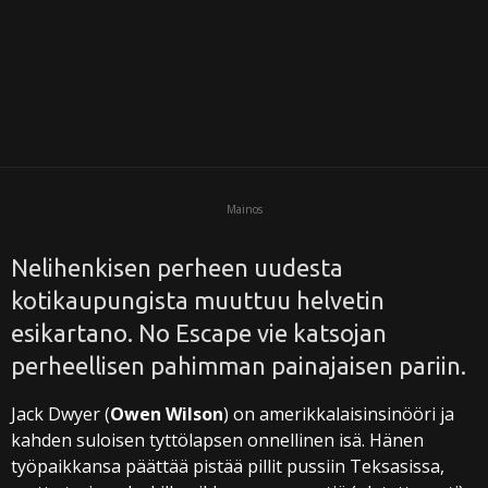
i
Mainos
Nelihenkisen perheen uudesta
kotikaupungista muuttuu helvetin
esikartano. No Escape vie katsojan
perheellisen pahimman painajaisen pariin.
Jack Dwyer (
Owen Wilson
) on amerikkalaisinsinööri ja
kahden suloisen tyttölapsen onnellinen isä. Hänen
työpaikkansa päättää pistää pillit pussiin Teksasissa,