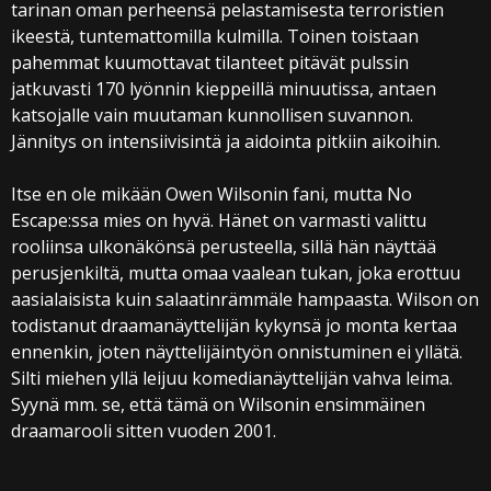
tarinan oman perheensä pelastamisesta terroristien
ikeestä, tuntemattomilla kulmilla. Toinen toistaan
pahemmat kuumottavat tilanteet pitävät pulssin
jatkuvasti 170 lyönnin kieppeillä minuutissa, antaen
katsojalle vain muutaman kunnollisen suvannon.
Jännitys on intensiivisintä ja aidointa pitkiin aikoihin.
Itse en ole mikään Owen Wilsonin fani, mutta No
Escape:ssa mies on hyvä. Hänet on varmasti valittu
rooliinsa ulkonäkönsä perusteella, sillä hän näyttää
perusjenkiltä, mutta omaa vaalean tukan, joka erottuu
aasialaisista kuin salaatinrämmäle hampaasta. Wilson on
todistanut draamanäyttelijän kykynsä jo monta kertaa
ennenkin, joten näyttelijäintyön onnistuminen ei yllätä.
Silti miehen yllä leijuu komedianäyttelijän vahva leima.
Syynä mm. se, että tämä on Wilsonin ensimmäinen
draamarooli sitten vuoden 2001.