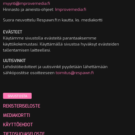
myynti@improvemedia.fi
Hinnasto ja aineisto-ohjeet:
Improvemedia.fi
Suora neuvottelu Respawn.fi:n kautta, ks. mediakortti
EVÄSTEET
Käytämme sivustolla evästeitä parantaaksemme
käyttökokemustasi. Käyttämällä sivustoa hyväksyt evästeiden
tallentamisen laitteellesi.
UUTISVINKIT
Lehdistötiedotteet ja uutisvinkit pyydetään lähettämään
sähköpostitse osoitteeseen
toimitus@respawn.fi
SIVUSTOSTA
REKISTERISELOSTE
MEDIAKORTTI
KÄYTTÖEHDOT
TIETOSUOJASELOSTE