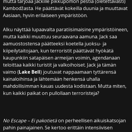
mutta tarjoaa Jackille pikkupomon pestiä (oletettavasti)
Kambodžasta. He päättävät kokeilla duunia ja muuttavat
Aasiaan, hyvin erilaiseen ympäristöön.
Alku näyttää lupaavalta paratiisimaisine ympäristöineen,
mutta kaikki muuttuu seuraavana aamuna. Jack saa
aamuostostensa päätteeksi koetella juoksu- ja
kiipeilytaitojaan, kun terroristit päättävät hyökätä
kaupunkiin satapäisen armeijan voimin, agendanaan
teloittaa kaikki turistit ja valkoihoiset. Jack ja tämän
vaimo (
Lake Bell
) joutuvat nappaamaan tyttärensä
kainaloihinsa ja lähtemään henkensä uhalla
mahdollisimman kauas uudesta kodistaan. Mutta miten,
kun kaikki paikat on pullollaan terroristeja?
No Escape – Ei pakotietä
on perheellisen aikuiskatsojan
pahin painajainen. Se kertoo erittäin intensiivisen