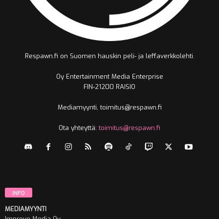
Respawn.fi on Suomen hauskin peli- ja leffaverkkolehti.
Oy Entertainment Media Enterprise
FIN-21200 RAISIO
Mediamyynti, toimitus@respawn.fi
Ota yhteyttä:
toimitus@respawn.fi
INFO
MEDIAMYYNTI
Improve Media Oy