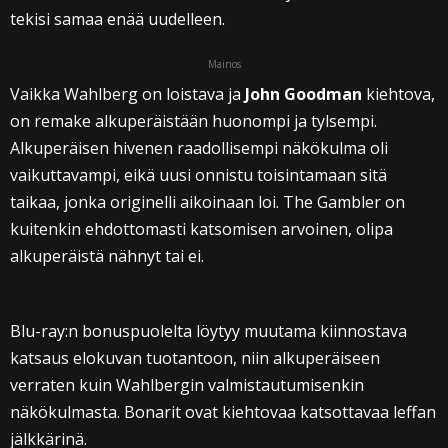
tekisi samaa enää uudelleen.
Mainos
Vaikka Wahlberg on loistava ja
John Goodman
kiehtova,
on remake alkuperäistään huonompi ja tylsempi.
Alkuperäisen hivenen raadollisempi näkökulma oli
vaikuttavampi, eikä uusi onnistu toisintamaan sitä
taikaa, jonka originelli aikoinaan loi. The Gambler on
kuitenkin ehdottomasti katsomisen arvoinen, olipa
alkuperäistä nähnyt tai ei.
Blu-ray:n bonuspuolelta löytyy muutama kiinnostava
katsaus elokuvan tuotantoon, niin alkuperäiseen
verraten kuin Wahlbergin valmistautumisenkin
näkökulmasta. Bonarit ovat kiehtovaa katsottavaa leffan
jälkkärinä.