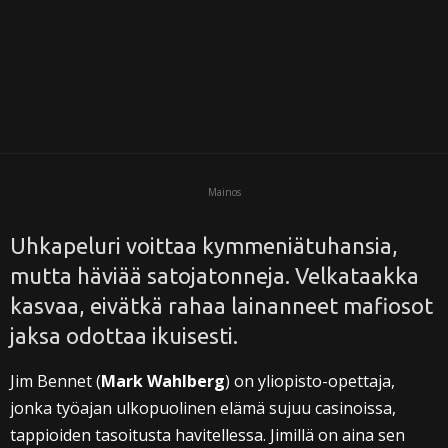
i
Mainos
Uhkapeluri voittaa kymmeniätuhansia,
mutta häviää satojatonneja. Velkataakka
kasvaa, eivätkä rahaa lainanneet mafiosot
jaksa odottaa ikuisesti.
Jim Bennet (
Mark Wahlberg
) on yliopisto-opettaja,
jonka työajan ulkopuolinen elämä sujuu casinoissa,
tappioiden tasoitusta havitellessa. Jimillä on aina sen