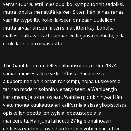
verran tuuria, että mies duplikoi kymppitonnit sadoiksi,
mutta lopulta menettää kaiken. Sitten hän lainaa rahaa
vääriltä tyypeiltä, kokeillakseen onneaan uudelleen,
mutta arvaahan sen miten siinä sitten käy. Lopulta
mafiosot alkavat karhuamaan velkojansa mieheltä, jolla
ei ole latin latia omaisuutta.
The Gambler on uudelleenfilmatisointi vuoden 1974
saman nimisestä klassikkoleffasta. Siinä missä
alkuperäinen on hieman rankempi, nojaa uusioversio
tarinan modernisoinnin viehätykseen ja Wahlbergin
karismaan. Ja totta tosiaan, Wahlberg onkin hyvä. Hän
vietti monta kuukautta eri kalifornialaisissa yliopistoissa,
opiskellen opettajien tyylejä, opetustapoja ja
maneereita. Hän jopa laihdutti 27 kg elopainoaan
elokuvaa varten – tosin hän kertoi myöhemmin, ettei