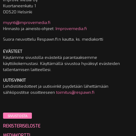
Kuortaneenkatu 1
00520 Helsinki
myynti@improvemedia.fi
Hinnasto ja aineisto-ohjeet:
Improvemedia.fi
Suora neuvottelu Respawn.fi:n kautta, ks. mediakortti
EVÄSTEET
Käytämme sivustolla evästeitä parantaaksemme
käyttökokemustasi. Käyttämällä sivustoa hyväksyt evästeiden
tallentamisen laitteellesi.
UUTISVINKIT
Lehdistötiedotteet ja uutisvinkit pyydetään lähettämään
sähköpostitse osoitteeseen
toimitus@respawn.fi
SIVUSTOSTA
REKISTERISELOSTE
MEDIAKORTTI