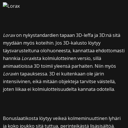
Lorax
on nykystandardien tapaan 3D-leffa ja 3D:nä sitä
myydään myös koteihin. Jos 3D-kalusto löytyy
täysvarusteltuna olohuoneesta, kannattaa ehdottomasti
hannkia
Lorax
ista kolmiulotteinen versio, sillä
animaatioissa 3D toimii yleensä parhaiten. Niin myös
Lorax
in tapauksessa. 3D ei kuitenkaan ole järin
intensiivinen, eikä mitään objekteja tarvitse väistellä,
joten liikaa ei kolmiulotteisuudelta kannata odotella.
Bonuslaatikosta löytyy veikeä kolmeminuuttinen lyhäri
ja koko joukko sitä tuttua, perinteikästä lisäsisältöä.