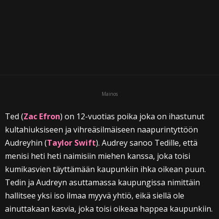
i
Mainos
Ted (
Zac Efron
) on 12-vuotias poika joka on ihastunut
kultahiuksiseen ja vihreäsilmäiseen naapurintyttöön
Audreyhin (
Taylor Swift
). Audrey sanoo Tedille, että
menisi heti heti naimisiin miehen kanssa, joka toisi
kumikasvien täyttämään kaupunkiin ihka oikean puun.
Tedin ja Audreyn asuttamassa kaupungissa nimittäin
hallitsee yksi iso ilmaa myyvä yhtiö, eikä siellä ole
ainuttakaan kasvia, joka toisi oikeaa happea kaupunkiin.