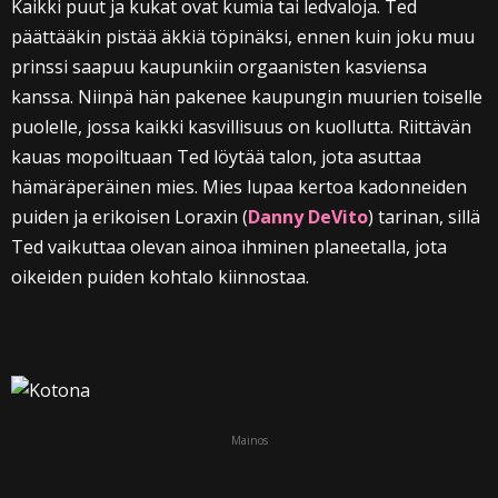
Kaikki puut ja kukat ovat kumia tai ledvaloja. Ted
päättääkin pistää äkkiä töpinäksi, ennen kuin joku muu
prinssi saapuu kaupunkiin orgaanisten kasviensa
kanssa. Niinpä hän pakenee kaupungin muurien toiselle
puolelle, jossa kaikki kasvillisuus on kuollutta. Riittävän
kauas mopoiltuaan Ted löytää talon, jota asuttaa
hämäräperäinen mies. Mies lupaa kertoa kadonneiden
puiden ja erikoisen Loraxin (
Danny DeVito
) tarinan, sillä
Ted vaikuttaa olevan ainoa ihminen planeetalla, jota
oikeiden puiden kohtalo kiinnostaa.
Mainos