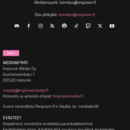
Mediamyynti, toimitus@respawn.fi
Ota yhteyttä:
toimitus@respawn.fi
INFO
MEDIAMYYNTI
Improve Media Oy
Kuortaneenkatu 1
00520 Helsinki
myynti@improvemedia.fi
Hinnasto ja aineisto-ohjeet:
Improvemedia.fi
Suora neuvottelu Respawn.fi:n kautta, ks. mediakortti
EVÄSTEET
Käytämme sivustolla evästeitä parantaaksemme
käyttökokemustasi. Käyttämällä sivustoa hyväksyt evästeiden