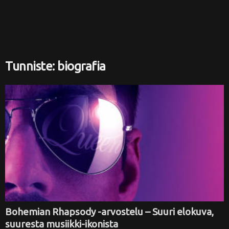
i
Tunniste: biografia
Bohemian Rhapsody -arvostelu – Suuri elokuva,
suuresta musiikki-ikonista